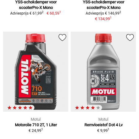
YSS-schokdemper voor
YSS-schokdemper voor
scooterPro-X Mono
scooterPro-X Mono
1
2
2
€ 60,59
Adviesprijs € 61,99
Adviesprijs € 146,99
1
€ 134,99
Motul
Motul
Motorolie 710 2T, 1 Liter
Remvloeistof Dot 4 Lv
1
1
€ 24,99
€ 9,99