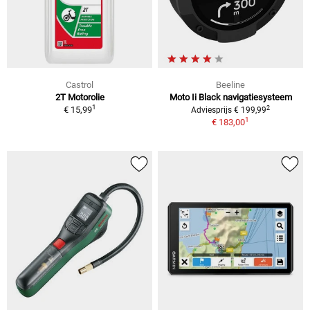
Castrol
Beeline
2T Motorolie
Moto Ii Black navigatiesysteem
1
2
€ 15,99
Adviesprijs € 199,99
1
€ 183,00