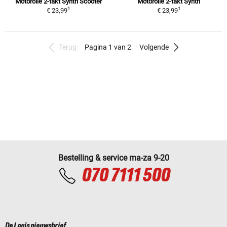
Motorolie 2-takt Synth Scooter
Motorolie 2-takt Synth
1
1
€ 23,99
€ 23,99
Terug
Pagina 1 van 2
Volgende
Bestelling & service ma-za 9-20
070 7111 500
De Louis nieuwsbrief