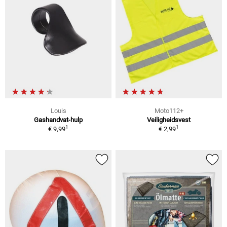
Louis
Moto112+
Gashandvat-hulp
Veiligheidsvest
1
1
€ 9,99
€ 2,99