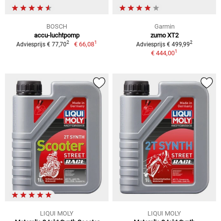
BOSCH
Garmin
accu-luchtpomp
zumo XT2
1
2
2
€ 66,08
Adviesprijs € 77,70
Adviesprijs € 499,99
1
€ 444,00
LIQUI MOLY
LIQUI MOLY