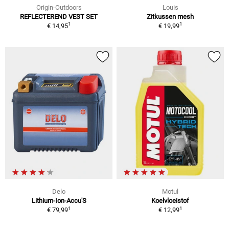
Origin-Outdoors
Louis
REFLECTEREND VEST SET
Zitkussen mesh
1
1
€ 14,95
€ 19,99
Delo
Motul
Lithium-Ion-Accu'S
Koelvloeistof
1
1
€ 79,99
€ 12,99