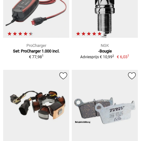
ProCharger
NGK
Set: ProCharger 1.000 incl.
-Bougie
1
1
2
€ 77,98
€ 6,03
Adviesprijs € 10,99