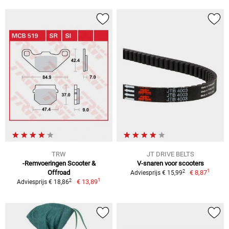
TRW
JT DRIVE BELTS
-Remvoeringen Scooter &
V-snaren voor scooters
1
2
Offroad
€ 8,87
Adviesprijs € 15,99
1
2
€ 13,89
Adviesprijs € 18,86