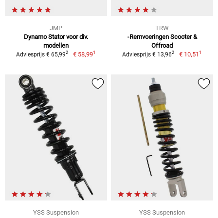
JMP
TRW
Dynamo Stator voor div.
-Remvoeringen Scooter &
modellen
Offroad
1
1
2
2
€ 58,99
€ 10,51
Adviesprijs € 65,99
Adviesprijs € 13,96
YSS Suspension
YSS Suspension