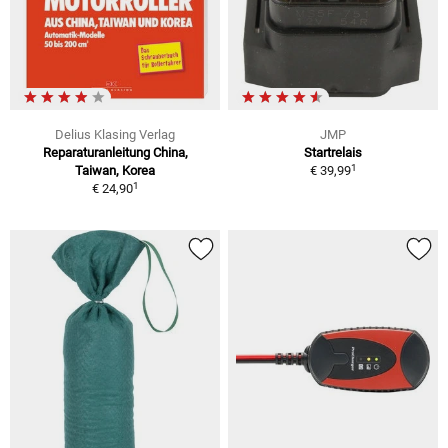
Delius Klasing Verlag
JMP
Reparaturanleitung China,
Startrelais
1
Taiwan, Korea
€ 39,99
1
€ 24,90