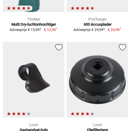
ThoMar
ProCharger
Multi Dry-luchtontvochtiger
600 Accuoplader
1
1
2
2
€ 12,90
€ 24,99
Adviesprijs € 15,99
Adviesprijs € 29,99
Louis
Louis
Gashandvat-hulp
Oliefiltertang