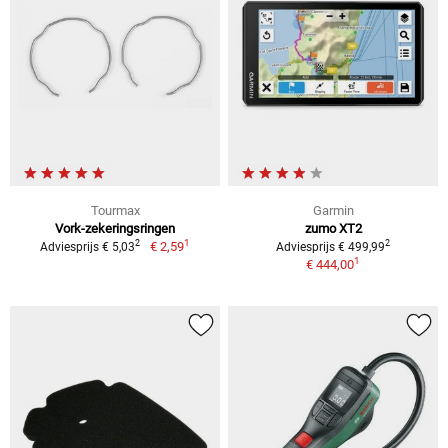
Tourmax
Garmin
Vork-zekeringsringen
zumo XT2
1
2
2
€ 2,59
Adviesprijs € 5,03
Adviesprijs € 499,99
1
€ 444,00