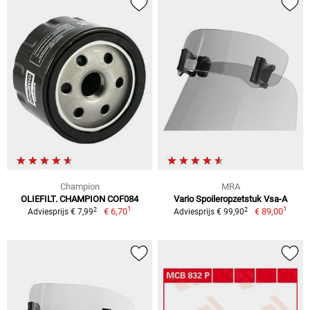
Champion
MRA
OLIEFILT. CHAMPION COF084
Vario Spoileropzetstuk Vsa-A
1
1
2
2
€ 6,70
€ 89,00
Adviesprijs € 7,99
Adviesprijs € 99,90