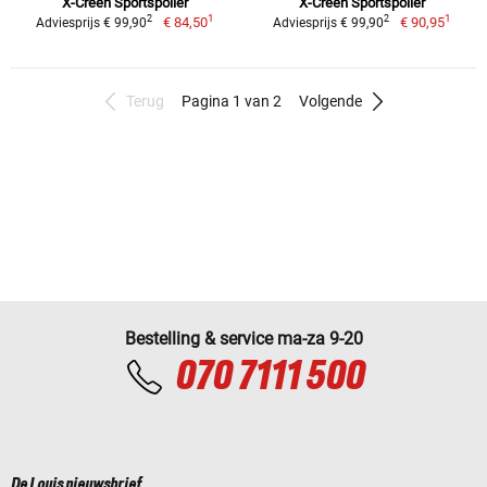
X-Creen Sportspoiler
X-Creen Sportspoiler
1
1
2
2
€ 84,50
€ 90,95
Adviesprijs € 99,90
Adviesprijs € 99,90
Terug
Pagina 1 van 2
Volgende
Bestelling & service ma-za 9-20
070 7111 500
De Louis nieuwsbrief