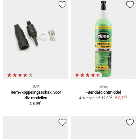
JMP
slime
Rem-/koppelingsschak. voor
-Bandafdichtmiddel
1
2
div. modellen
€ 8,79
Adviesprijs € 11,99
1
€ 8,99