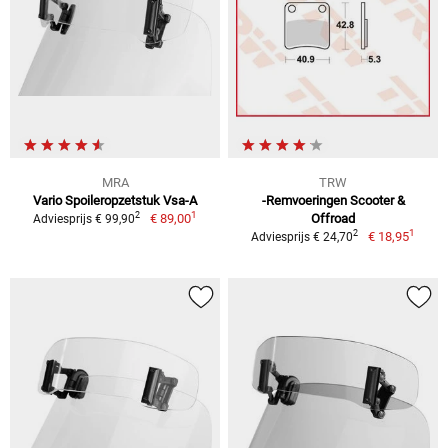
MRA
TRW
Vario Spoileropzetstuk Vsa-A
-Remvoeringen Scooter &
1
2
€ 89,00
Offroad
Adviesprijs € 99,90
1
2
€ 18,95
Adviesprijs € 24,70