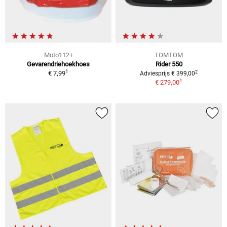
Moto112+
TOMTOM
Gevarendriehoekhoes
Rider 550
1
2
€ 7,99
Adviesprijs € 399,00
1
€ 279,00