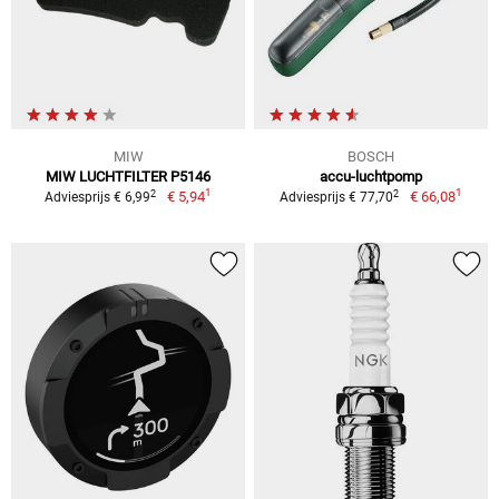
MIW
BOSCH
MIW LUCHTFILTER P5146
accu-luchtpomp
1
1
2
2
€ 5,94
€ 66,08
Adviesprijs € 6,99
Adviesprijs € 77,70