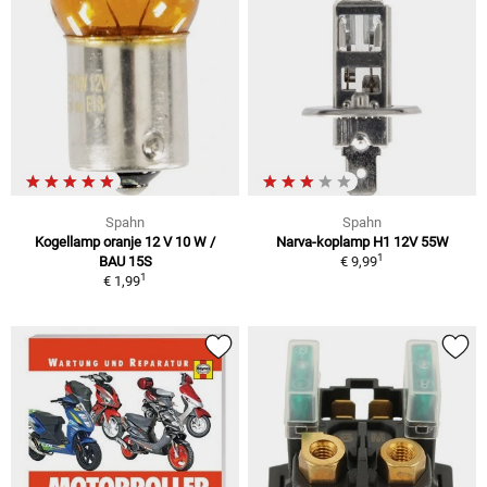
Spahn
Spahn
Kogellamp oranje 12 V 10 W /
Narva-koplamp H1 12V 55W
1
BAU 15S
€ 9,99
1
€ 1,99