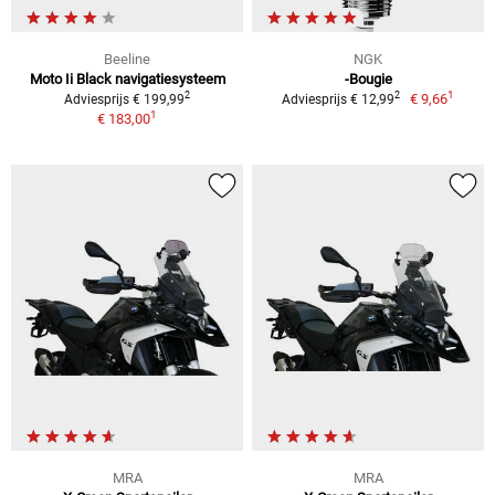
Beeline
NGK
Moto Ii Black navigatiesysteem
-Bougie
1
2
2
€ 9,66
Adviesprijs € 199,99
Adviesprijs € 12,99
1
€ 183,00
MRA
MRA