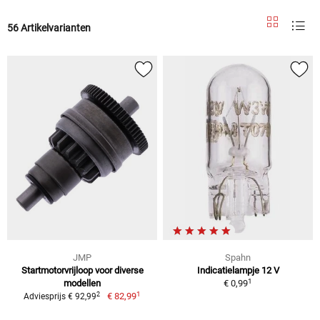
56 Artikelvarianten
JMP
Spahn
Startmotorvrijloop voor diverse
Indicatielampje 12 V
1
modellen
€ 0,99
1
2
€ 82,99
Adviesprijs € 92,99