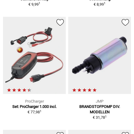
1
1
€ 9,99
€ 8,99
ProCharger
JMP
Set: ProCharger 1.000 incl.
BRANDSTOFPOMP DIV.
1
€ 77,98
MODELLEN
1
€ 31,78