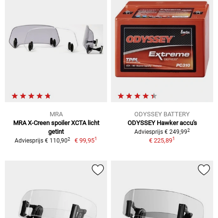
MRA
ODYSSEY BATTERY
MRA X-Creen spoiler XCTA licht
ODYSSEY Hawker accu's
2
getint
Adviesprijs € 249,99
1
1
2
€ 99,95
€ 225,89
Adviesprijs € 110,90