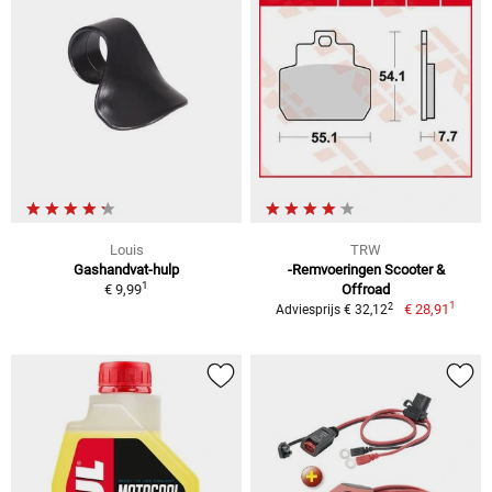
Louis
TRW
Gashandvat-hulp
-Remvoeringen Scooter &
1
€ 9,99
Offroad
1
2
€ 28,91
Adviesprijs € 32,12