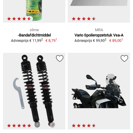
slime
MRA
-Bandafdichtmiddel
Vario Spoileropzetstuk Vsa-A
1
1
2
2
€ 8,79
€ 89,00
Adviesprijs € 11,99
Adviesprijs € 99,90