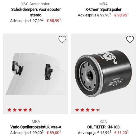
YSS Suspension
MRA
Schokdempers voor scooter
X-Creen Sportspoiler
1
2
stereo
€ 90,95
Adviesprijs € 99,90
1
2
€ 88,99
Adviesprijs € 97,99
MRA
K&N
Vario Spoileropzetstuk Vsa-A
OILFILTER KN-183
1
1
2
2
€ 89,00
€ 11,20
Adviesprijs € 99,90
Adviesprijs € 13,99