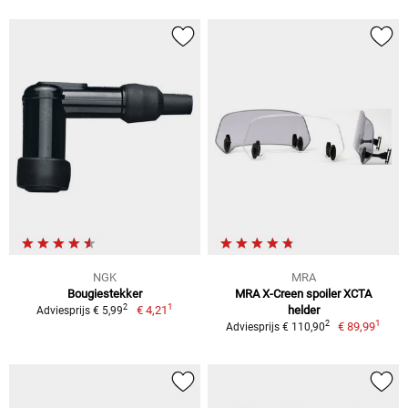
NGK
MRA
Bougiestekker
MRA X-Creen spoiler XCTA
1
2
€ 4,21
helder
Adviesprijs € 5,99
1
2
€ 89,99
Adviesprijs € 110,90