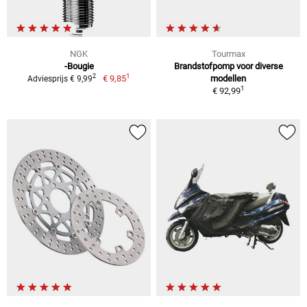
NGK
Tourmax
-Bougie
Brandstofpomp voor diverse
1
2
€ 9,85
modellen
Adviesprijs € 9,99
1
€ 92,99