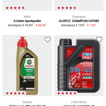
MRA
Champion
X-Creen Sportspoiler
OLIEFILT. CHAMPION COF083
1
1
2
2
€ 84,50
€ 7,35
Adviesprijs € 99,90
Adviesprijs € 7,99
Castrol
LIQUI MOLY