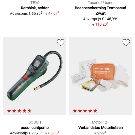
TRW
Tucano Urbano
Remblok, achter
Beenbescherming Termoscud
1
2
€ 47,07
Zwart
Adviesprijs € 65,80
2
Adviesprijs € 146,99
1
€ 110,20
BOSCH
Moto112+
accu-luchtpomp
Verbandstas Motorfietsen
1
1
2
€ 66,08
€ 9,99
Adviesprijs € 77,70