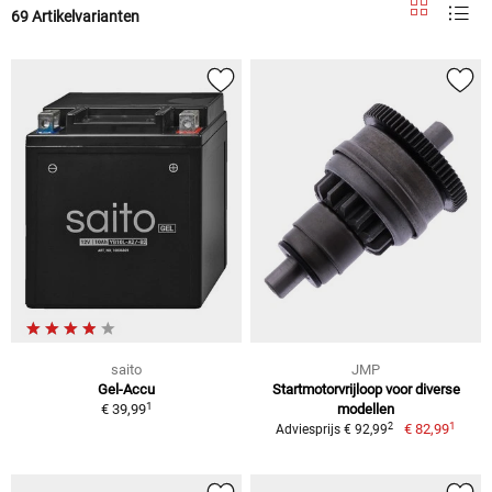
69 Artikelvarianten
saito
JMP
Gel-Accu
Startmotorvrijloop voor diverse
1
€ 39,99
modellen
1
2
€ 82,99
Adviesprijs € 92,99