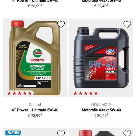
4T Power 1 Ultimate 5W-40
Motorolie 4-takt 5W-40
1
1
€ 23,99
€ 22,49
Castrol
LIQUI MOLY
4T Power 1 Ultimate 5W-40
Motorolie 4-takt 5W-40
1
1
€ 73,99
€ 80,49
NIEUW