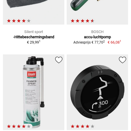
Silent sport
BOSCH
-Hittebeschermingsband
accu-luchtpomp
1
1
2
€ 29,99
€ 66,08
Adviesprijs € 77,70