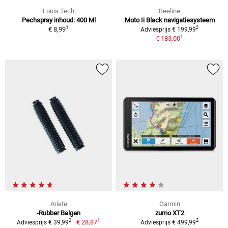
Louis Tech
Beeline
Pechspray inhoud: 400 Ml
Moto Ii Black navigatiesysteem
1
2
€ 8,99
Adviesprijs € 199,99
1
€ 183,00
Ariete
Garmin
-Rubber Balgen
zumo XT2
1
2
2
€ 28,87
Adviesprijs € 39,99
Adviesprijs € 499,99