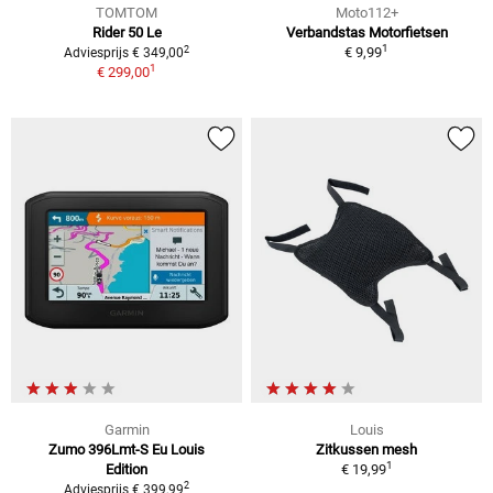
TOMTOM
Moto112+
Rider 50 Le
Verbandstas Motorfietsen
1
2
€ 9,99
Adviesprijs € 349,00
1
€ 299,00
Garmin
Louis
Zumo 396Lmt-S Eu Louis
Zitkussen mesh
1
Edition
€ 19,99
2
Adviesprijs € 399,99