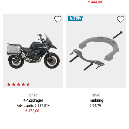
1
€ 444,00
NIEUW
Shad
Shad
4P Zijdrager
Tankring
1
2
€ 14,79
Adviesprijs € 187,51
1
€ 172,08