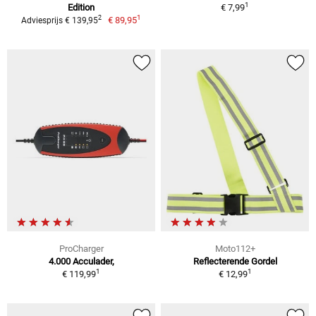
1
Edition
€ 7,99
1
2
€ 89,95
Adviesprijs € 139,95
ProCharger
Moto112+
4.000 Acculader,
Reflecterende Gordel
1
1
€ 119,99
€ 12,99