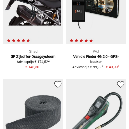
Shad
PAJ
3P Zijkoffer-Draagsysteem
Vehicle Finder 4G 2.0 - GPS-
2
tracker
Adviesprijs € 174,52
1
1
2
€ 148,30
€ 43,99
Adviesprijs € 99,99