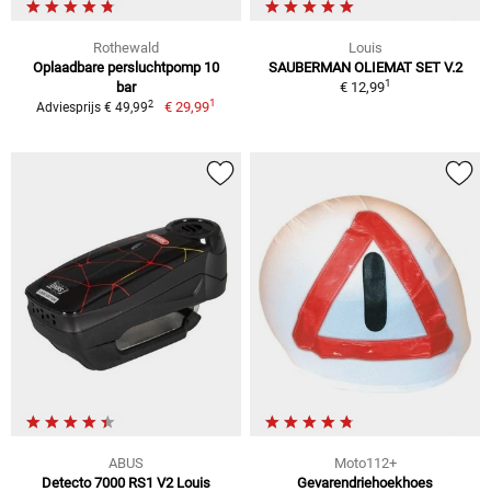
Rothewald
Louis
Oplaadbare persluchtpomp 10
SAUBERMAN OLIEMAT SET V.2
1
bar
€ 12,99
1
2
€ 29,99
Adviesprijs € 49,99
ABUS
Moto112+
Detecto 7000 RS1 V2 Louis
Gevarendriehoekhoes