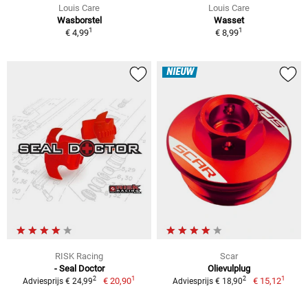
Louis Care
Louis Care
Wasborstel
Wasset
1
1
€ 4,99
€ 8,99
NIEUW
RISK Racing
Scar
- Seal Doctor
Olievulplug
1
1
2
2
€ 20,90
€ 15,12
Adviesprijs € 24,99
Adviesprijs € 18,90