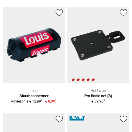
Louis
HotSwop
Stuurbeschermer
Pro Basic set (S)
1
1
2
€ 8,99
€ 59,90
Adviesprijs € 12,99
NIEUW