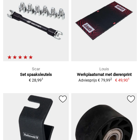
Scar
Louis
Set spaaksleutels
Werkplaatsmat met dierenprint
1
1
2
€ 28,99
€ 49,90
Adviesprijs € 79,99