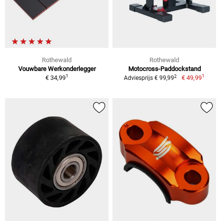
Rothewald
Rothewald
Vouwbare Werkonderlegger
Motocross-Paddockstand
1
1
2
€ 34,99
€ 49,99
Adviesprijs € 99,99