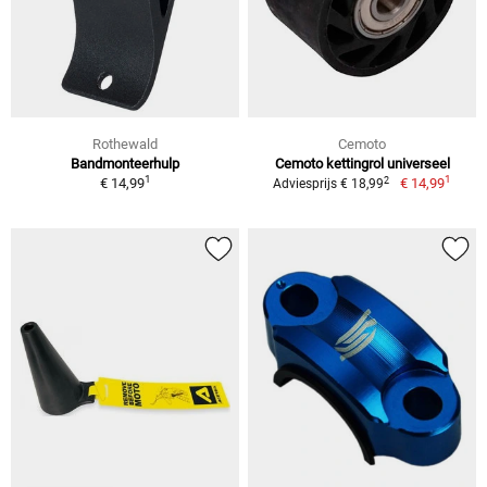
Rothewald
Cemoto
Bandmonteerhulp
Cemoto kettingrol universeel
1
1
2
€ 14,99
€ 14,99
Adviesprijs € 18,99