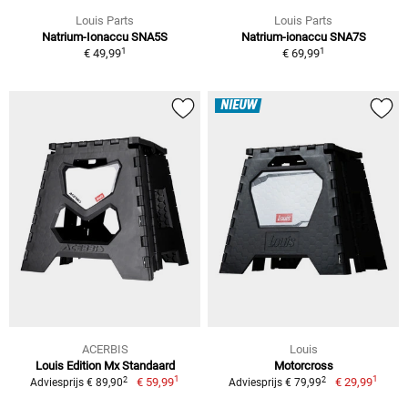
Louis Parts
Louis Parts
Natrium-Ionaccu SNA5S
Natrium-ionaccu SNA7S
1
1
€ 49,99
€ 69,99
NIEUW
ACERBIS
Louis
Louis Edition Mx Standaard
Motorcross
1
1
2
2
€ 59,99
€ 29,99
Adviesprijs € 89,90
Adviesprijs € 79,99