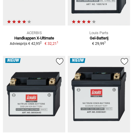
ACERBIS
Louis Parts
Handkappen X-Ultimate
Gel-Batterij
1
1
2
€ 32,21
€ 29,99
Adviesprijs € 42,95
NIEUW
NIEUW