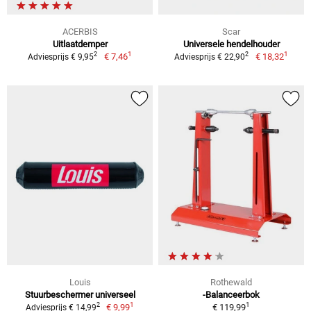
ACERBIS
Scar
Uitlaatdemper
Universele hendelhouder
1
1
2
2
€ 7,46
€ 18,32
Adviesprijs € 9,95
Adviesprijs € 22,90
Louis
Rothewald
Stuurbeschermer universeel
-Balanceerbok
1
1
2
€ 9,99
€ 119,99
Adviesprijs € 14,99