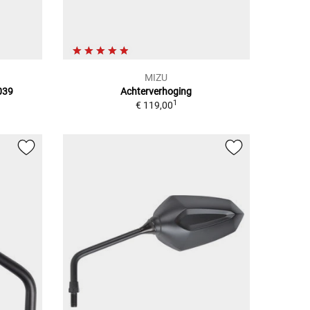
MIZU
039
Achterverhoging
1
€ 119,00