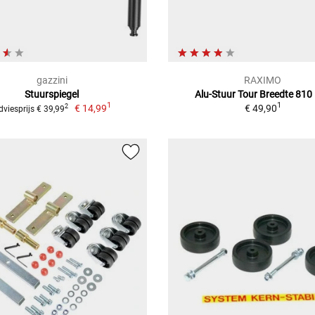
gazzini
RAXIMO
Stuurspiegel
Alu-Stuur Tour Breedte 81
1
1
€ 14,99
€ 49,90
2
dviesprijs € 39,99