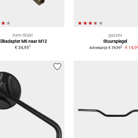
Kern-Stabi
gazzini
Klikadapter M6 naar M12
Stuurspiegel
1
€ 34,95
€ 14,9
2
Adviesprijs € 39,99