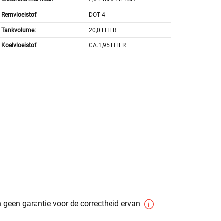
Remvloeistof:
DOT 4
Tankvolume:
20,0 LITER
Koelvloeistof:
CA.1,95 LITER
 geen garantie voor de correctheid ervan