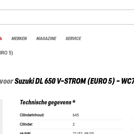
%
MERKEN
MAGAZINE
SERVICE
URO 5)
 voor
Suzuki
DL 650 V-STROM (EURO 5) - WC
Technische gegevens *
Cilinderinhoud:
645
Cilinder:
2
pk/kW:
71/52, 48/35