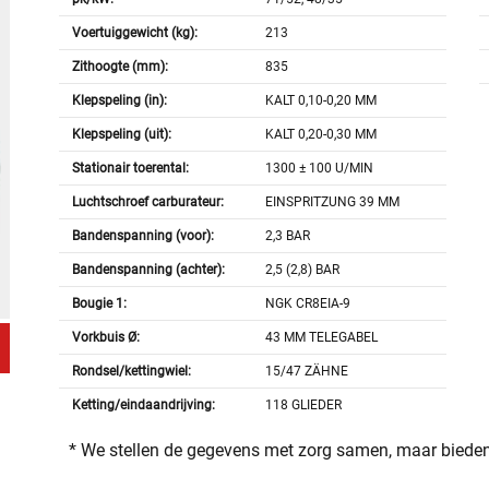
Voertuiggewicht (kg):
213
Zithoogte (mm):
835
Klepspeling (in):
KALT 0,10-0,20 MM
Klepspeling (uit):
KALT 0,20-0,30 MM
Stationair toerental:
1300 ± 100 U/MIN
Luchtschroef carburateur:
EINSPRITZUNG 39 MM
Bandenspanning (voor):
2,3 BAR
Bandenspanning (achter):
2,5 (2,8) BAR
Bougie 1:
NGK CR8EIA-9
Vorkbuis Ø:
43 MM TELEGABEL
Rondsel/kettingwiel:
15/47 ZÄHNE
Ketting/eindaandrijving:
118 GLIEDER
* We stellen de gegevens met zorg samen, maar bieden