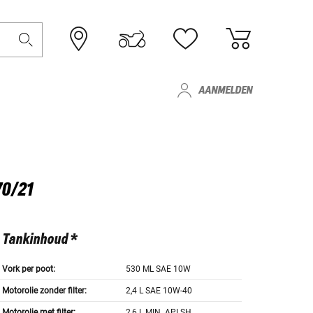
AANMELDEN
70/21
Tankinhoud *
Vork per poot:
530 ML SAE 10W
Motorolie zonder filter:
2,4 L SAE 10W-40
Motorolie met filter:
2,6 L MIN. API SH