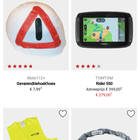
Moto112+
TOMTOM
Gevarendriehoekhoes
Rider 550
1
2
€ 7,99
Adviesprijs € 399,00
1
€ 279,00