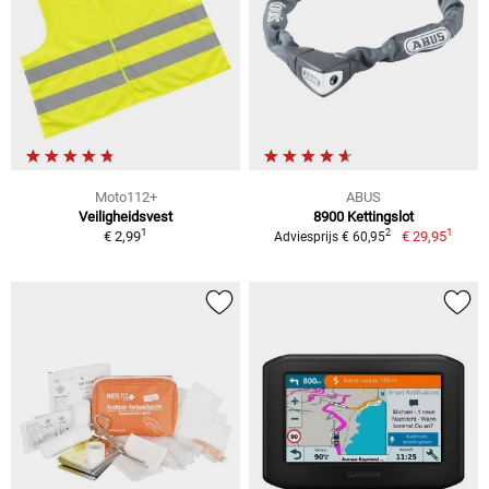
Moto112+
ABUS
Veiligheidsvest
8900 Kettingslot
1
1
2
€ 2,99
€ 29,95
Adviesprijs € 60,95