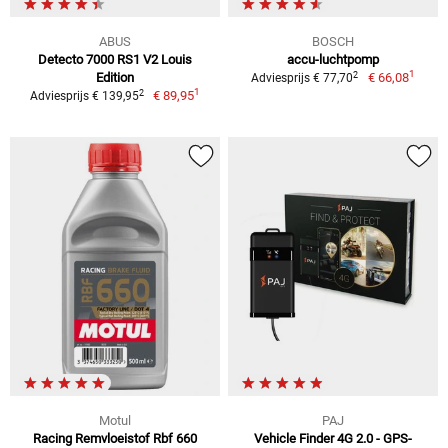
ABUS
BOSCH
Detecto 7000 RS1 V2 Louis
accu-luchtpomp
1
2
Edition
€ 66,08
Adviesprijs € 77,70
1
2
€ 89,95
Adviesprijs € 139,95
Motul
PAJ
Racing Remvloeistof Rbf 660
Vehicle Finder 4G 2.0 - GPS-