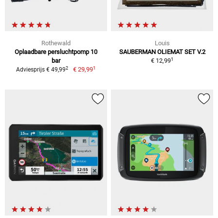
Rothewald
Louis
Oplaadbare persluchtpomp 10
SAUBERMAN OLIEMAT SET V.2
1
bar
€ 12,99
1
2
€ 29,99
Adviesprijs € 49,99