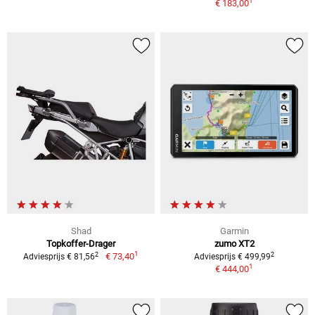
1
€ 183,00
Shad
Garmin
Topkoffer-Drager
zumo XT2
1
2
2
€ 73,40
Adviesprijs € 81,56
Adviesprijs € 499,99
1
€ 444,00