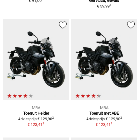
€ 91,00
Gel Accu, Gevuld
1
€ 59,99
MRA
MRA
Toerruit Helder
Toerruit met ABE
2
2
Adviesprijs € 129,90
Adviesprijs € 129,90
1
1
€ 123,41
€ 123,41