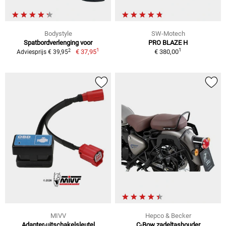
Bodystyle
SW-Motech
Spatbordverlenging voor
PRO BLAZE H
1
1
2
€ 37,95
€ 380,00
Adviesprijs € 39,95
MIVV
Hepco & Becker
Adapter-uitschakelsleutel
C-Bow zadeltashouder