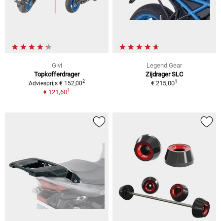
Givi
Legend Gear
Topkofferdrager
Zijdrager SLC
1
2
€ 215,00
Adviesprijs € 152,00
1
€ 121,60