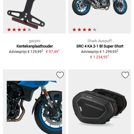
gazzini
Shark Auspuff
Kentekenplaathouder
SRC 4 KA 2-1 Bl Super Short
1
2
2
€ 97,49
Adviesprijs € 129,99
Adviesprijs € 1.299,95
1
€ 1.234,95