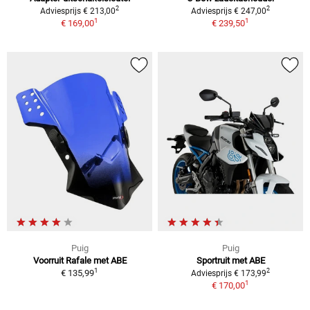
2
2
Adviesprijs € 213,00
Adviesprijs € 247,00
1
1
€ 169,00
€ 239,50
Puig
Puig
Voorruit Rafale met ABE
Sportruit met ABE
1
2
€ 135,99
Adviesprijs € 173,99
1
€ 170,00