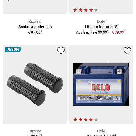
Rizoma
Delo
Snake-voetsteunen
Lithium-Ion-Accu'S
1
1
2
€ 87,00
€ 79,99
Adviesprijs € 99,99
NIEUW
Rizoma
Delo
1