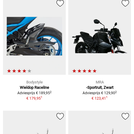
Bodystyle
MRA
Wieldop Raceline
-Sportruit, Zwart
2
2
Adviesprijs € 189,95
Adviesprijs € 129,90
1
1
€ 179,95
€ 123,41