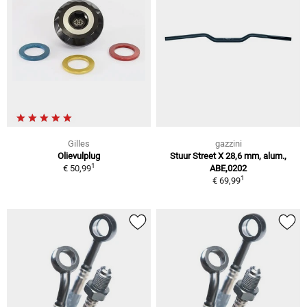
Gilles
gazzini
Olievulplug
Stuur Street X 28,6 mm, alum.,
1
€ 50,99
ABE,0202
1
€ 69,99