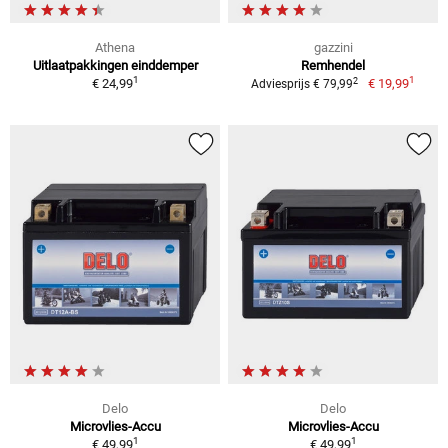
Athena
gazzini
Uitlaatpakkingen einddemper
Remhendel
1
1
2
€ 24,99
€ 19,99
Adviesprijs € 79,99
Delo
Delo
Microvlies-Accu
Microvlies-Accu
1
1
€ 49,99
€ 49,99