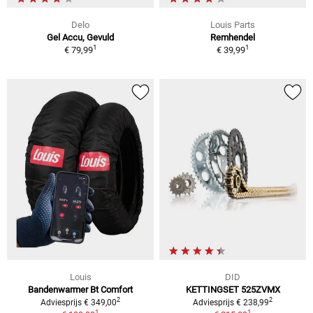
Delo
Louis Parts
Gel Accu, Gevuld
Remhendel
1
1
€ 79,99
€ 39,99
Louis
DID
Bandenwarmer Bt Comfort
KETTINGSET 525ZVMX
2
2
Adviesprijs € 349,00
Adviesprijs € 238,99
1
1