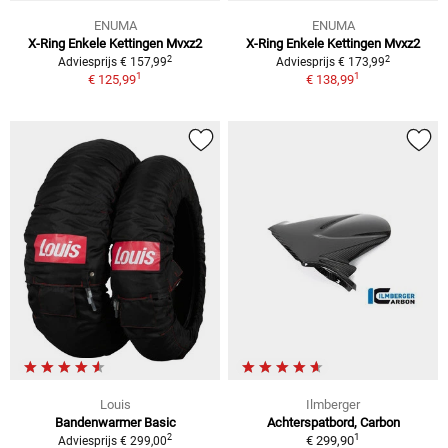
ENUMA
ENUMA
X-Ring Enkele Kettingen Mvxz2
X-Ring Enkele Kettingen Mvxz2
2
2
Adviesprijs € 157,99
Adviesprijs € 173,99
1
1
€ 125,99
€ 138,99
Louis
Ilmberger
Bandenwarmer Basic
Achterspatbord, Carbon
1
2
€ 299,90
Adviesprijs € 299,00