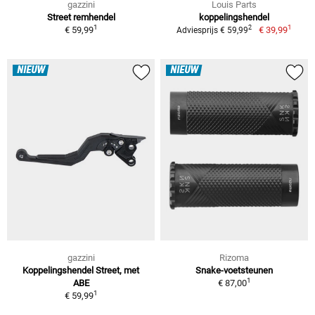
gazzini
Louis Parts
Street remhendel
koppelingshendel
1
1
2
€ 59,99
€ 39,99
Adviesprijs € 59,99
NIEUW
NIEUW
gazzini
Rizoma
Koppelingshendel Street, met
Snake-voetsteunen
1
ABE
€ 87,00
1
€ 59,99