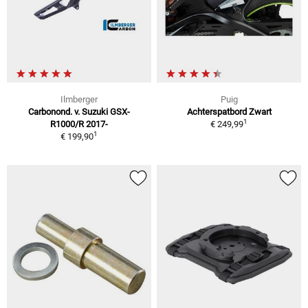
Ilmberger
Puig
Carbonond. v. Suzuki GSX-
Achterspatbord Zwart
1
R1000/R 2017-
€ 249,99
1
€ 199,90