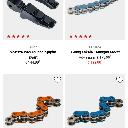
Gilles
ENUMA
Voetsteunen Touring bijrijder
X-Ring Enkele Kettingen Mvxz2
2
zwart
Adviesprijs € 173,99
1
1
€ 144,99
€ 138,99