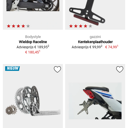
Bodystyle
gazzini
Wieldop Raceline
Kentekenplaathouder
1
2
2
€ 74,99
Adviesprijs € 189,95
Adviesprijs € 99,99
1
€ 180,45
NIEUW