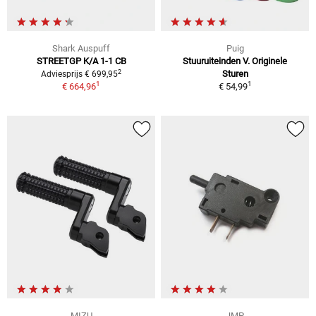
Shark Auspuff
Puig
STREETGP K/A 1-1 CB
Stuuruiteinden V. Originele
2
Sturen
Adviesprijs € 699,95
1
1
€ 664,96
€ 54,99
MIZU
JMP