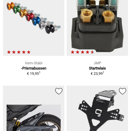
Kern-Stabi
JMP
-Prismabussen
Startrelais
1
1
€ 19,95
€ 23,99