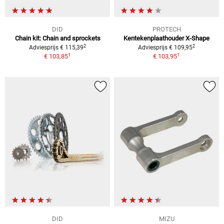
DID
PROTECH
Chain kit: Chain and sprockets
Kentekenplaathouder X-Shape
2
2
Adviesprijs € 115,39
Adviesprijs € 109,95
1
1
€ 103,85
€ 103,95
DID
MIZU