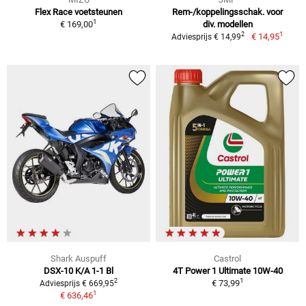
Flex Race voetsteunen
Rem-/koppelingsschak. voor
1
€ 169,00
div. modellen
1
2
€ 14,95
Adviesprijs € 14,99
Shark Auspuff
Castrol
DSX-10 K/A 1-1 Bl
4T Power 1 Ultimate 10W-40
1
2
€ 73,99
Adviesprijs € 669,95
1
€ 636,46