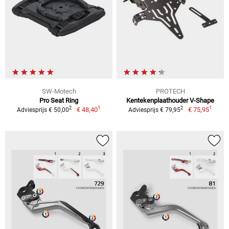
SW-Motech
PROTECH
Pro Seat Ring
Kentekenplaathouder V-Shape
1
1
2
2
€ 48,40
€ 75,95
Adviesprijs € 50,00
Adviesprijs € 79,95