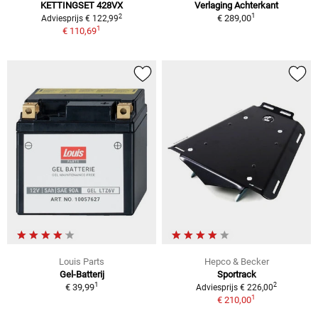
KETTINGSET 428VX
Verlaging Achterkant
1
2
€ 289,00
Adviesprijs € 122,99
1
€ 110,69
Louis Parts
Hepco & Becker
Gel-Batterij
Sportrack
1
2
€ 39,99
Adviesprijs € 226,00
1
€ 210,00