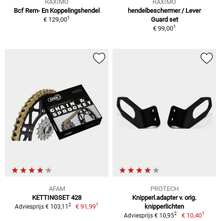
RAXIMO
RAXIMO
Bcf Rem- En Koppelingshendel
hendelbeschermer / Lever
1
€ 129,00
Guard set
1
€ 99,00
AFAM
PROTECH
KETTINGSET 428
Knipperl.adapter v. orig.
1
2
€ 91,99
knipperlichten
Adviesprijs € 103,11
1
2
€ 10,40
Adviesprijs € 10,95