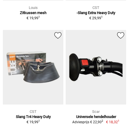
Louis
CST
Zitkussen mesh
-Slang Extra Heavy Duty
1
1
€ 19,99
€ 29,99
CST
Scar
Slang Tr4 Heavy Duty
Universele hendelhouder
1
1
2
€ 19,99
€ 18,32
Adviesprijs € 22,90