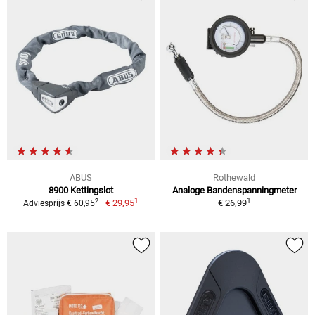
ABUS
Rothewald
8900 Kettingslot
Analoge Bandenspanningmeter
1
1
2
€ 29,95
€ 26,99
Adviesprijs € 60,95