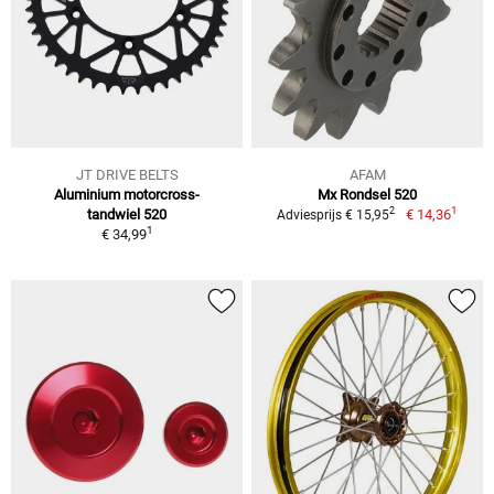
JT DRIVE BELTS
AFAM
Aluminium motorcross-
Mx Rondsel 520
1
2
tandwiel 520
€ 14,36
Adviesprijs € 15,95
1
€ 34,99