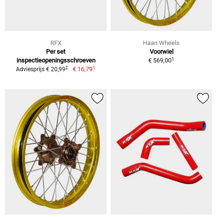
RFX
Haan Wheels
Per set
Voorwiel
1
inspectieopeningsschroeven
€ 569,00
1
2
€ 16,79
Adviesprijs € 20,99