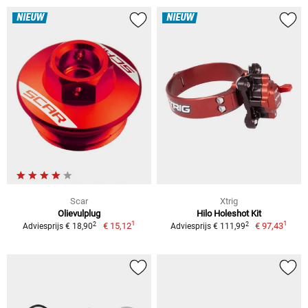
NIEUW
NIEUW
Scar
Xtrig
Olievulplug
Hilo Holeshot Kit
1
1
2
2
€ 15,12
€ 97,43
Adviesprijs € 18,90
Adviesprijs € 111,99