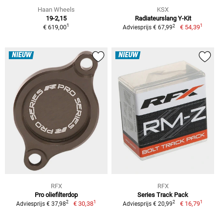
Haan Wheels
KSX
19-2,15
Radiateurslang Y-Kit
1
1
2
€ 619,00
€ 54,39
Adviesprijs € 67,99
NIEUW
NIEUW
RFX
RFX
Pro oliefilterdop
Series Track Pack
1
1
2
2
€ 30,38
€ 16,79
Adviesprijs € 37,98
Adviesprijs € 20,99