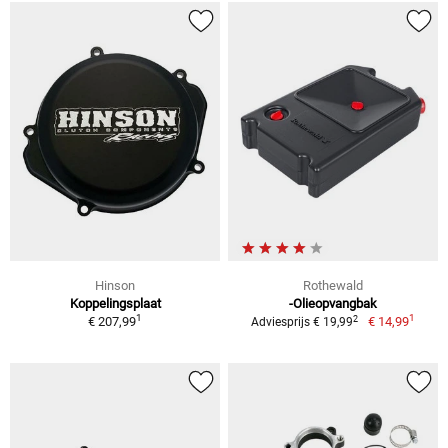
Hinson
Rothewald
Koppelingsplaat
-Olieopvangbak
1
1
2
€ 207,99
€ 14,99
Adviesprijs € 19,99