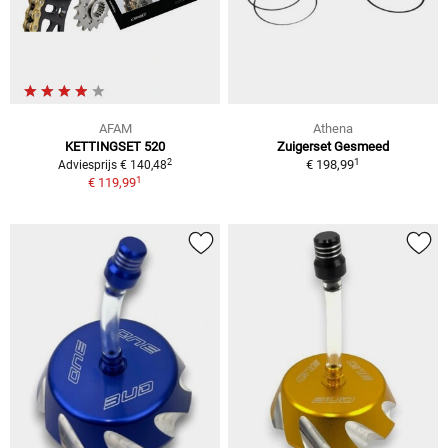
AFAM
Athena
KETTINGSET 520
Zuigerset Gesmeed
1
2
€ 198,99
Adviesprijs € 140,48
1
€ 119,99