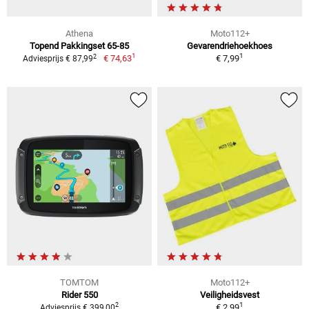
Athena
Moto112+
Topend Pakkingset 65-85
Gevarendriehoekhoes
1
1
2
€ 74,63
€ 7,99
Adviesprijs € 87,99
TOMTOM
Moto112+
Rider 550
Veiligheidsvest
1
2
€ 2,99
Adviesprijs € 399,00