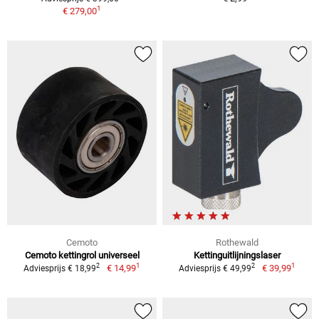
1
€ 279,00
Cemoto
Rothewald
Cemoto kettingrol universeel
Kettinguitlijningslaser
1
1
2
2
€ 14,99
€ 39,99
Adviesprijs € 18,99
Adviesprijs € 49,99