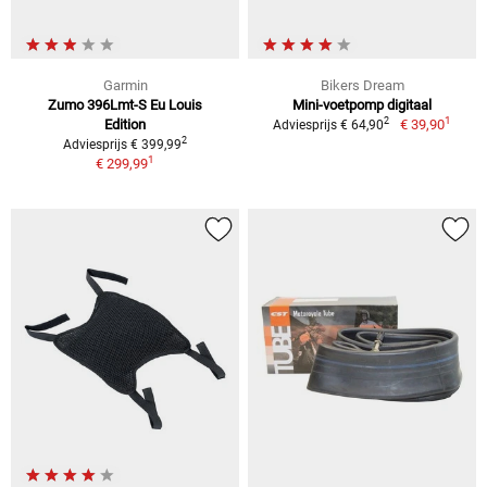
Garmin
Bikers Dream
Zumo 396Lmt-S Eu Louis
Mini-voetpomp digitaal
1
2
Edition
€ 39,90
Adviesprijs € 64,90
2
Adviesprijs € 399,99
1
€ 299,99