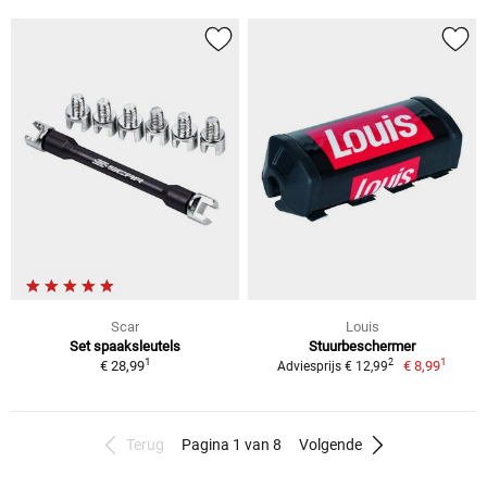
Scar
Louis
Set spaaksleutels
Stuurbeschermer
1
1
2
€ 28,99
€ 8,99
Adviesprijs € 12,99
Terug
Pagina 1 van 8
Volgende