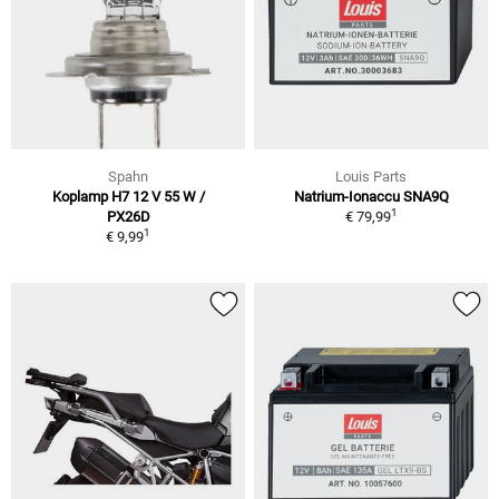
Spahn
Louis Parts
Koplamp H7 12 V 55 W /
Natrium-Ionaccu SNA9Q
1
PX26D
€ 79,99
1
€ 9,99