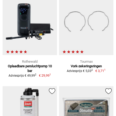
Rothewald
Tourmax
Oplaadbare persluchtpomp 10
Vork-zekeringsringen
1
2
bar
€ 3,71
Adviesprijs € 5,03
1
2
€ 29,99
Adviesprijs € 49,99