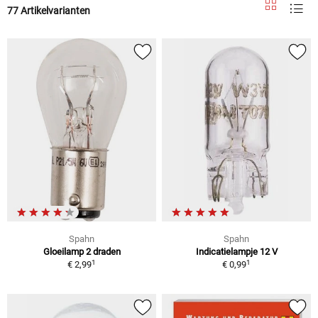
77 Artikelvarianten
Spahn
Spahn
Gloeilamp 2 draden
Indicatielampje 12 V
1
1
€ 2,99
€ 0,99