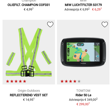
Champion
MIW
OLIEFILT. CHAMPION COF031
MIW LUCHTFILTER S3179
1
1
2
€ 4,99
€ 6,29
Adviesprijs € 6,99
Origin-Outdoors
TOMTOM
REFLECTEREND VEST SET
Rider 50 Le
1
2
€ 14,95
Adviesprijs € 349,00
1
€ 299,00