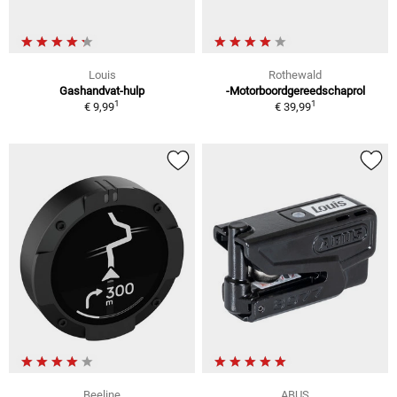
Louis
Rothewald
Gashandvat-hulp
-Motorboordgereedschaprol
1
1
€ 9,99
€ 39,99
Beeline
ABUS