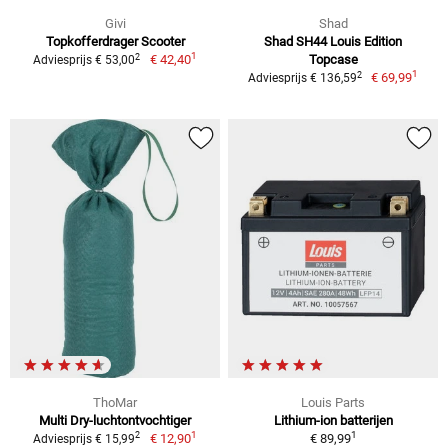
Givi
Shad
Topkofferdrager Scooter
Shad SH44 Louis Edition
1
2
€ 42,40
Topcase
Adviesprijs € 53,00
1
2
€ 69,99
Adviesprijs € 136,59
ThoMar
Louis Parts
Multi Dry-luchtontvochtiger
Lithium-ion batterijen
1
1
2
€ 12,90
€ 89,99
Adviesprijs € 15,99