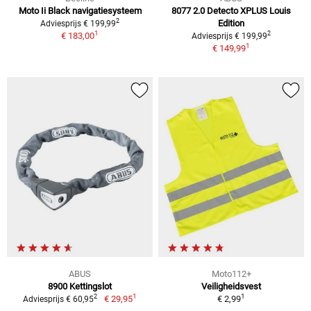
Moto Ii Black navigatiesysteem
8077 2.0 Detecto XPLUS Louis
2
Edition
Adviesprijs € 199,99
1
2
€ 183,00
Adviesprijs € 199,99
1
€ 149,99
ABUS
Moto112+
8900 Kettingslot
Veiligheidsvest
1
1
2
€ 29,95
€ 2,99
Adviesprijs € 60,95