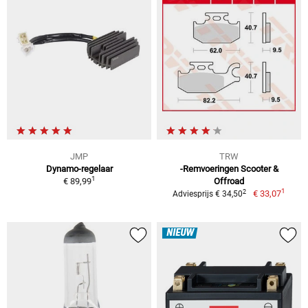
JMP
TRW
Dynamo-regelaar
-Remvoeringen Scooter &
1
€ 89,99
Offroad
1
2
€ 33,07
Adviesprijs € 34,50
NIEUW