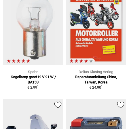
Spahn
Delius Klasing Verlag
Kogellamp groot12 V 21 W /
Reparaturanleitung China,
BA15S
Taiwan, Korea
1
1
€ 2,99
€ 24,90