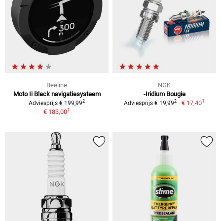
Beeline
NGK
Moto Ii Black navigatiesysteem
-Iridium Bougie
1
2
2
€ 17,40
Adviesprijs € 199,99
Adviesprijs € 19,99
1
€ 183,00