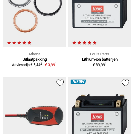
Athena
Louis Parts
Uitlaatpakking
Lithium-ion batterijen
1
1
2
€ 3,99
€ 89,99
Adviesprijs € 5,44
NIEUW