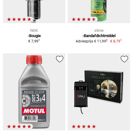
NGK
slime
-Bougie
-Bandafdichtmiddel
1
1
2
€ 7,99
€ 8,79
Adviesprijs € 11,99