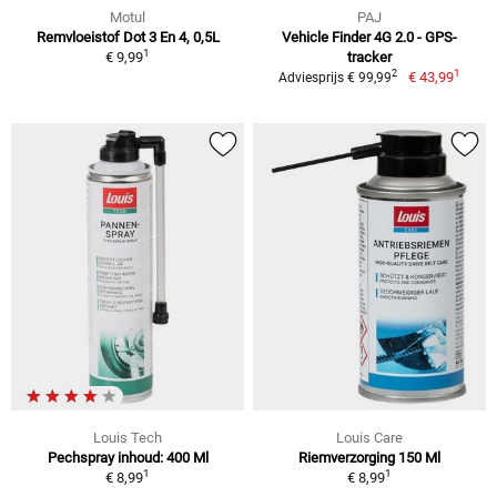
Motul
PAJ
Remvloeistof Dot 3 En 4, 0,5L
Vehicle Finder 4G 2.0 - GPS-
1
€ 9,99
tracker
1
2
€ 43,99
Adviesprijs € 99,99
Louis Tech
Louis Care
Pechspray inhoud: 400 Ml
Riemverzorging 150 Ml
1
1
€ 8,99
€ 8,99