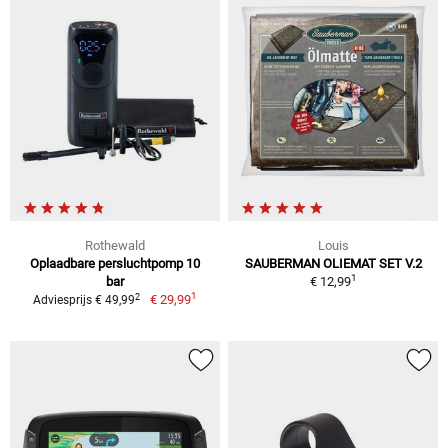
Rothewald
Louis
Oplaadbare persluchtpomp 10
SAUBERMAN OLIEMAT SET V.2
1
bar
€ 12,99
1
2
€ 29,99
Adviesprijs € 49,99