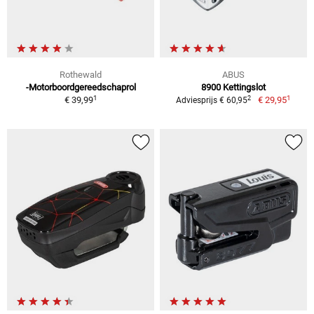
Rothewald
ABUS
-Motorboordgereedschaprol
8900 Kettingslot
1
1
2
€ 39,99
€ 29,95
Adviesprijs € 60,95