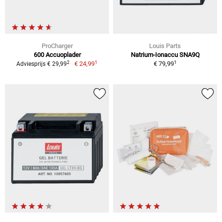
ProCharger
Louis Parts
600 Accuoplader
Natrium-Ionaccu SNA9Q
1
1
2
€ 24,99
€ 79,99
Adviesprijs € 29,99