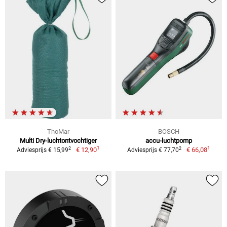
ThoMar
BOSCH
Multi Dry-luchtontvochtiger
accu-luchtpomp
1
1
2
2
€ 12,90
€ 66,08
Adviesprijs € 15,99
Adviesprijs € 77,70