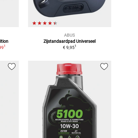
ABUS
ition
Zijstandaardpad Universeel
1
1
99
€ 9,95