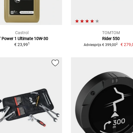
Castrol
TOMTOM
 Power 1 Ultimate 10W-30
Rider 550
1
€ 23,99
€ 279,
2
Adviesprijs € 399,00