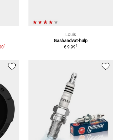
Louis
Gashandvat-hulp
1
1
00
€ 9,99