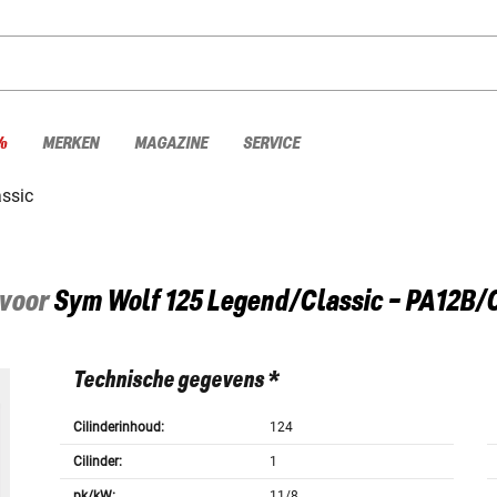
%
MERKEN
MAGAZINE
SERVICE
ssic
 voor
Sym
Wolf 125 Legend/Classic - PA12B/
Technische gegevens *
Cilinderinhoud:
124
Cilinder:
1
pk/kW:
11/8