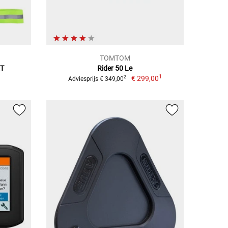
TOMTOM
ET
Rider 50 Le
1
€ 299,00
2
Adviesprijs € 349,00