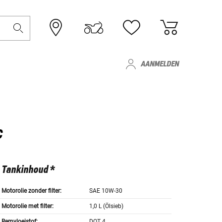
AANMELDEN
C
Tankinhoud *
Motorolie zonder filter:
SAE 10W-30
Motorolie met filter:
1,0 L (Ölsieb)
Remvloeistof:
DOT 4