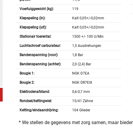
Voertuiggewicht (kg):
119
Klepspeling (in):
Kalt 0,05+/-0,02mm
Klepspeling (uit):
Kalt 0,05+/-0,02mm
Stationair toerental:
1500 +/- 100 U/Min
Luchtschroef carburateur:
1,5 Ausdrehungen
Bandenspanning (voor):
1,8 Bar
Bandenspanning (achter):
2,0 (2,4) Bar
Bougie 1:
NGK D7EA
Bougie 2:
NGK DR7EIX
Elektrodenafstand:
0,6-0,7 mm
Rondsel/kettingwiel:
15/41 Zähne
Ketting/eindaandrijving:
104 Glieder
* We stellen de gegevens met zorg samen, maar bieden