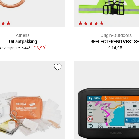
Athena
Origin-Outdoors
Uitlaatpakking
REFLECTEREND VEST S
1
1
€ 3,99
€ 14,95
2
Adviesprijs € 5,44