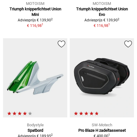
MOTOISM
MOTOISM
Triumph knipperlichtset Union
Triumph knipperlichtset Union
Mini
Evo
2
2
Adviesprijs € 139,90
Adviesprijs € 139,90
1
1
€ 116,98
€ 116,98
Bodystyle
SW-Motech
Spatbord
Pro Blaze H zadeltassenset
1
2
€ 400,00
Adviesprijs € 189,95