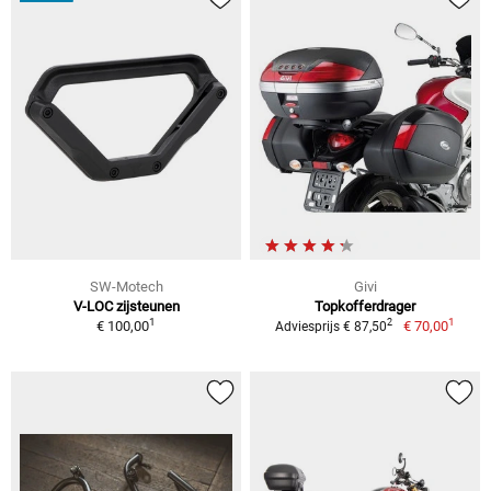
SW-Motech
Givi
V-LOC zijsteunen
Topkofferdrager
1
1
2
€ 100,00
€ 70,00
Adviesprijs € 87,50