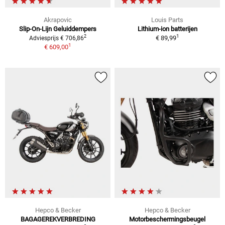
Akrapovic
Louis Parts
Slip-On-Lijn Geluiddempers
Lithium-ion batterijen
1
2
€ 89,99
Adviesprijs € 706,86
1
€ 609,00
Hepco & Becker
Hepco & Becker
BAGAGEREKVERBREDING
Motorbeschermingsbeugel