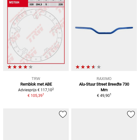
TRW
RAXIMO
Remblok met ABE
Alu-Stuur Street Breedte 730
2
Mm
Adviesprijs € 117,10
1
1
€ 105,39
€ 49,90