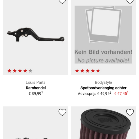
Louis Parts
Bodystyle
Remhendel
Spatbordverlenging achter
1
1
2
€ 39,99
€ 47,45
Adviesprijs € 49,95