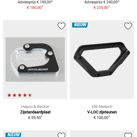
2
2
Adviesprijs € 190,00
Adviesprijs € 240,00
1
1
€ 180,00
€ 235,00
NIEUW
Hepco & Becker
SW-Motech
Zijstandaardplaat
V-LOC zijsteunen
1
1
€ 59,50
€ 100,00
NIEUW