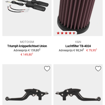
MOTOISM
K&N
Triumph knipperlichtset Union
Luchtfilter TB-4024
1
2
2
€ 79,95
Adviesprijs € 159,80
Adviesprijs € 98,34
1
€ 149,80