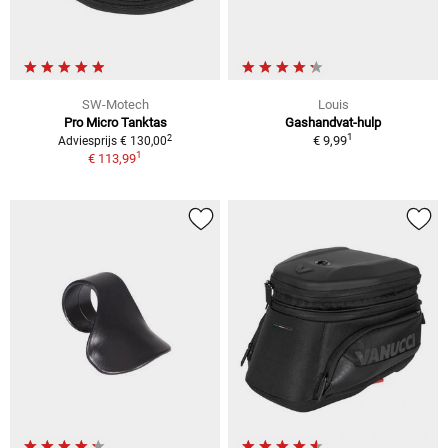
SW-Motech
Louis
Pro Micro Tanktas
Gashandvat-hulp
1
2
€ 9,99
Adviesprijs € 130,00
1
€ 113,99