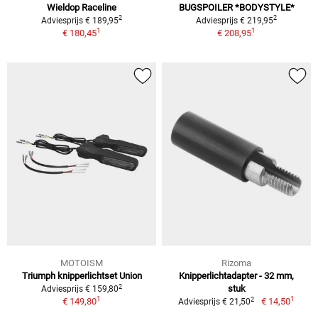
Wieldop Raceline
BUGSPOILER *BODYSTYLE*
2
2
Adviesprijs € 189,95
Adviesprijs € 219,95
1
1
€ 180,45
€ 208,95
MOTOISM
Rizoma
Triumph knipperlichtset Union
Knipperlichtadapter - 32 mm,
2
stuk
Adviesprijs € 159,80
1
1
2
€ 149,80
€ 14,50
Adviesprijs € 21,50