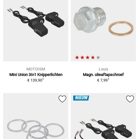
MOTOISM
Louis
Mini Union 3In1 Knipperlichten
Magn. olieaftapschroef
1
1
€ 139,90
€ 7,99
NIEUW