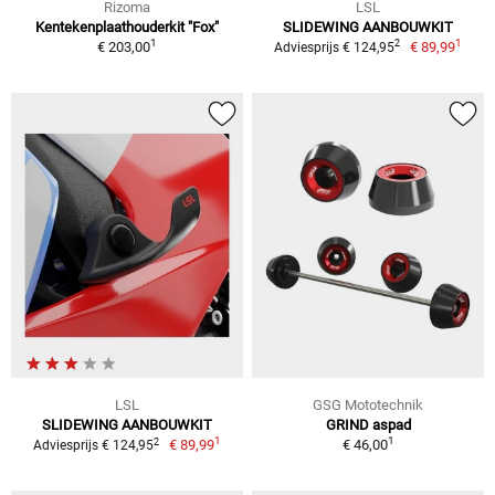
Rizoma
LSL
Kentekenplaathouderkit "Fox"
SLIDEWING AANBOUWKIT
1
1
2
€ 203,00
€ 89,99
Adviesprijs € 124,95
LSL
GSG Mototechnik
SLIDEWING AANBOUWKIT
GRIND aspad
1
1
2
€ 89,99
€ 46,00
Adviesprijs € 124,95