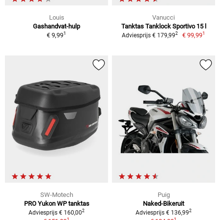
Louis
Vanucci
Gashandvat-hulp
Tanktas Tanklock Sportivo 15 l
1
1
2
€ 9,99
€ 99,99
Adviesprijs € 179,99
SW-Motech
Puig
PRO Yukon WP tanktas
Naked-Bikeruit
2
2
Adviesprijs € 160,00
Adviesprijs € 136,99
1
1