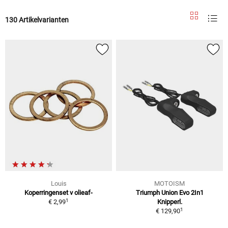
130 Artikelvarianten
Louis
MOTOISM
Koperringenset v olieaf-
Triumph Union Evo 2In1
1
€ 2,99
Knipperl.
1
€ 129,90