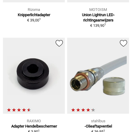
Rizoma
MOTOISM
Knipperlichtadapter
Union Lightrun LED-
1
€ 39,00
richtingaanwijzers
1
€ 139,90
RAXIMO
stahlbus
Adapter Hendelbeschermer
-Olieaftapventiel
1
1
€ 3,90
€ 36,95