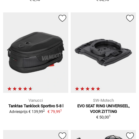
Vanucci
SW-Motech
Tanktas Tanklock Sportivo 5-8 l
EVO SEAT RING UNIVERSEEL,
1
2
€ 79,99
VOOR ZITTING
Adviesprijs € 139,99
1
€ 50,00