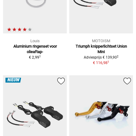
Louis
MOTOISM
Aluminium ringenset voor
Triumph knipperlichtset Union
olieaftap-
Mini
1
2
€ 2,99
Adviesprijs € 139,90
1
€ 116,98
NIEUW