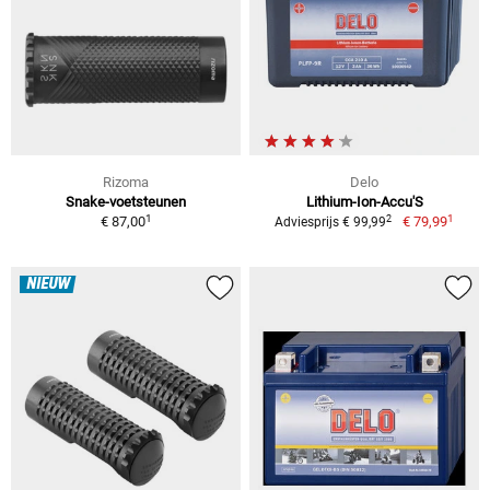
Rizoma
Delo
Snake-voetsteunen
Lithium-Ion-Accu'S
1
1
2
€ 87,00
€ 79,99
Adviesprijs € 99,99
NIEUW