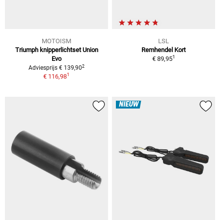
MOTOISM
LSL
Triumph knipperlichtset Union
Remhendel Kort
1
Evo
€ 89,95
2
Adviesprijs € 139,90
1
€ 116,98
NIEUW