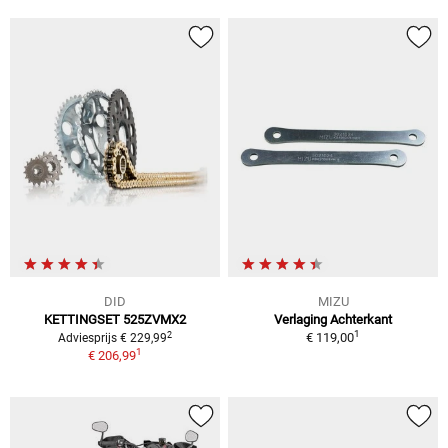
DID
MIZU
KETTINGSET 525ZVMX2
Verlaging Achterkant
1
2
€ 119,00
Adviesprijs € 229,99
1
€ 206,99