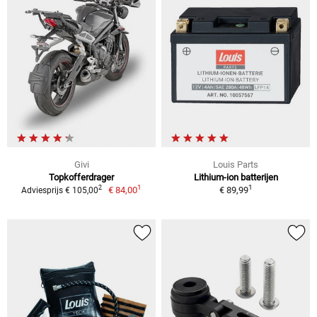
Givi
Louis Parts
Topkofferdrager
Lithium-ion batterijen
1
1
2
€ 84,00
€ 89,99
Adviesprijs € 105,00