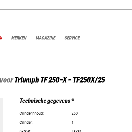
%
MERKEN
MAGAZINE
SERVICE
 voor
Triumph
TF 250-X - TF250X/25
Technische gegevens *
Cilinderinhoud:
250
Cilinder:
1
pk/kW:
48/35