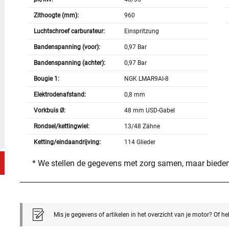
Zithoogte (mm):
960
Luchtschroef carburateur:
Einspritzung
Bandenspanning (voor):
0,97 Bar
Bandenspanning (achter):
0,97 Bar
Bougie 1:
NGK LMAR9AI-8
Elektrodenafstand:
0,8 mm
Vorkbuis Ø:
48 mm USD-Gabel
Rondsel/kettingwiel:
13/48 Zähne
Ketting/eindaandrijving:
114 Glieder
* We stellen de gegevens met zorg samen, maar bieden
Mis je gegevens of artikelen in het overzicht van je motor? Of h