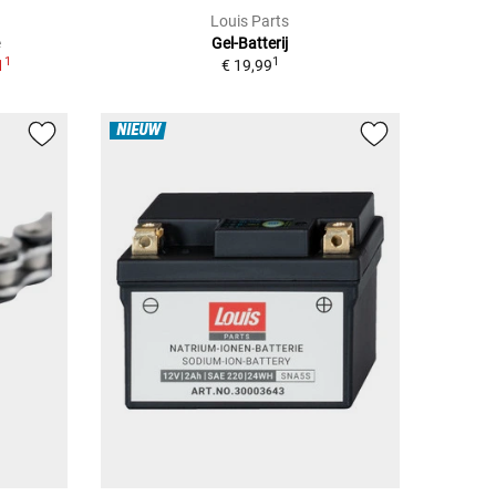
Louis Parts
Gel-Batterij
1
1
1
€ 19,99
NIEUW