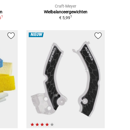
Craft-Meyer
en
Wielbalanceergewichten
1
1
6
€ 5,99
NIEUW