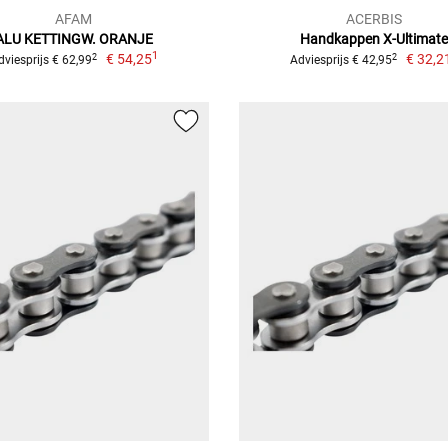
AFAM
ACERBIS
ALU KETTINGW. ORANJE
Handkappen X-Ultimate
1
€ 54,25
€ 32,2
2
2
dviesprijs € 62,99
Adviesprijs € 42,95