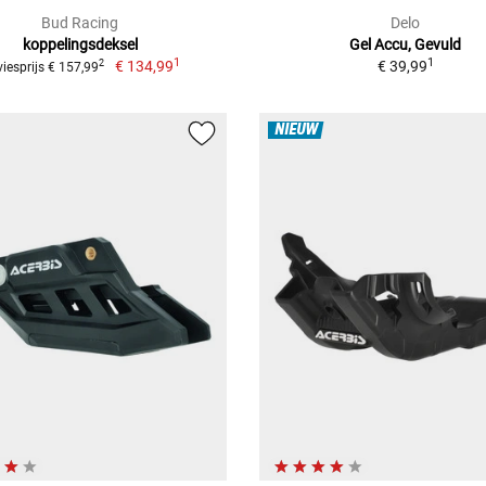
Bud Racing
Delo
koppelingsdeksel
Gel Accu, Gevuld
1
1
€ 134,99
€ 39,99
2
iesprijs € 157,99
NIEUW