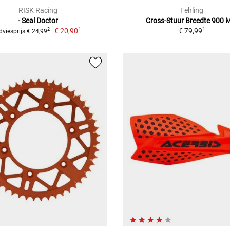
RISK Racing
Fehling
- Seal Doctor
Cross-Stuur Breedte 900
1
1
€ 20,90
€ 79,99
2
dviesprijs € 24,99