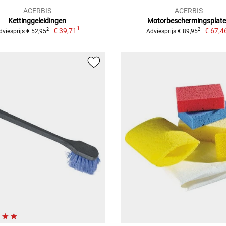
ACERBIS
ACERBIS
Kettinggeleidingen
Motorbeschermingsplat
1
€ 39,71
€ 67,4
2
2
dviesprijs € 52,95
Adviesprijs € 89,95