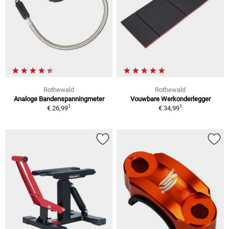
Rothewald
Rothewald
Analoge Bandenspanningmeter
Vouwbare Werkonderlegger
1
1
€ 26,99
€ 34,99