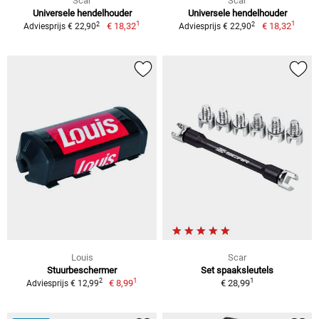
Scar
Scar
Universele hendelhouder
Universele hendelhouder
1
1
2
2
€ 18,32
€ 18,32
Adviesprijs € 22,90
Adviesprijs € 22,90
Louis
Scar
Stuurbeschermer
Set spaaksleutels
1
1
2
€ 8,99
€ 28,99
Adviesprijs € 12,99