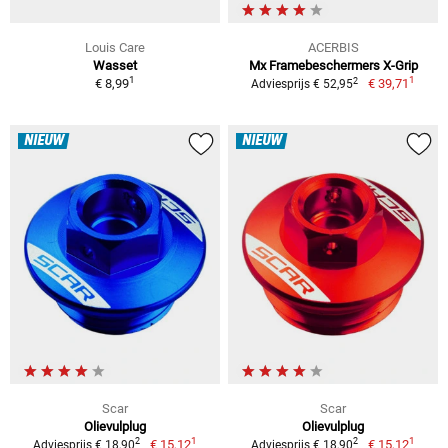
Louis Care
ACERBIS
Wasset
Mx Framebeschermers X-Grip
1
1
2
€ 8,99
€ 39,71
Adviesprijs € 52,95
NIEUW
NIEUW
Scar
Scar
Olievulplug
Olievulplug
1
1
2
2
€ 15,12
€ 15,12
Adviesprijs € 18,90
Adviesprijs € 18,90