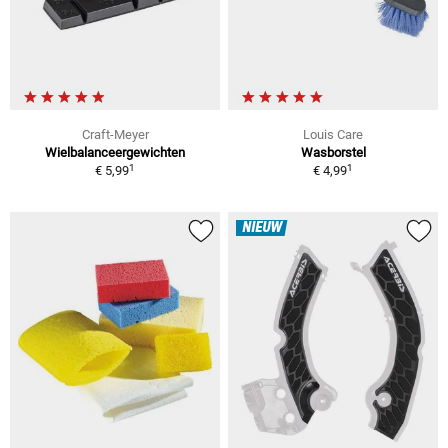
Craft-Meyer
Louis Care
Wielbalanceergewichten
Wasborstel
1
1
€ 5,99
€ 4,99
NIEUW