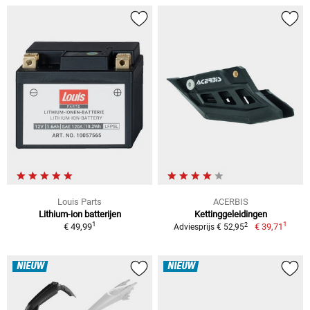
Louis Parts
ACERBIS
Lithium-ion batterijen
Kettinggeleidingen
1
1
2
€ 49,99
€ 39,71
Adviesprijs € 52,95
NIEUW
NIEUW