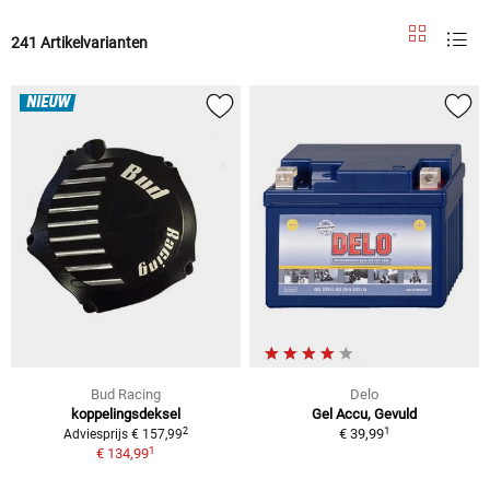
241 Artikelvarianten
NIEUW
Bud Racing
Delo
koppelingsdeksel
Gel Accu, Gevuld
1
2
€ 39,99
Adviesprijs € 157,99
1
€ 134,99