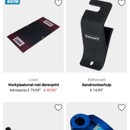
NIEUW
Louis
Rothewald
Werkplaatsmat met dierenprint
Bandmonteerhulp
1
1
2
€ 49,90
€ 14,99
Adviesprijs € 79,99