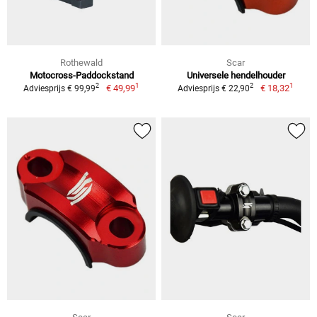
Rothewald
Scar
Motocross-Paddockstand
Universele hendelhouder
1
1
2
2
€ 49,99
€ 18,32
Adviesprijs € 99,99
Adviesprijs € 22,90