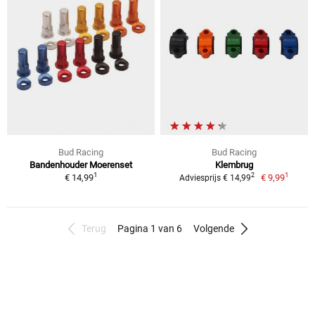
Bud Racing
Bud Racing
Bandenhouder Moerenset
Klembrug
1
1
2
€ 14,99
€ 9,99
Adviesprijs € 14,99
Terug
Pagina 1 van 6
Volgende