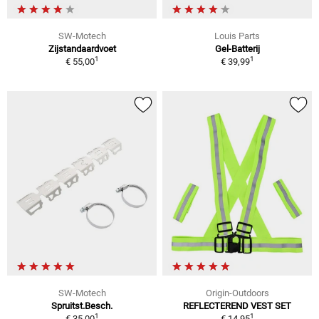
SW-Motech
Louis Parts
Zijstandaardvoet
Gel-Batterij
1
1
€ 55,00
€ 39,99
SW-Motech
Origin-Outdoors
Spruitst.Besch.
REFLECTEREND VEST SET
1
1
€ 35,00
€ 14,95