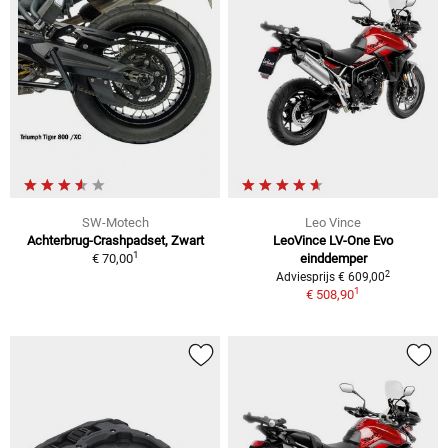
SW-Motech
Leo Vince
Achterbrug-Crashpadset, Zwart
LeoVince LV-One Evo
1
€ 70,00
einddemper
2
Adviesprijs € 609,00
1
€ 508,90