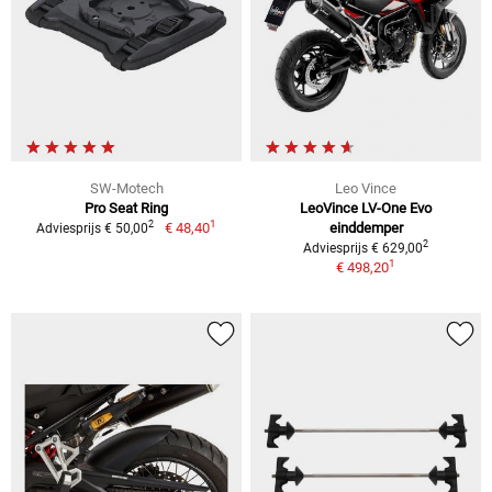
SW-Motech
Leo Vince
Pro Seat Ring
LeoVince LV-One Evo
1
2
€ 48,40
einddemper
Adviesprijs € 50,00
2
Adviesprijs € 629,00
1
€ 498,20