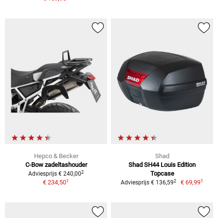
Hepco & Becker
Shad
C-Bow zadeltashouder
Shad SH44 Louis Edition
2
Topcase
Adviesprijs € 240,00
1
1
2
€ 234,50
€ 69,99
Adviesprijs € 136,59