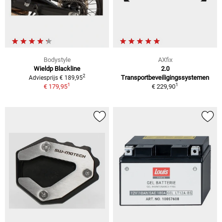
Bodystyle
AXfix
Wieldp Blackline
2.0
2
Transportbeveiligingssystemen
Adviesprijs € 189,95
1
1
€ 179,95
€ 229,90