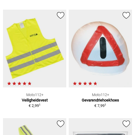
Moto112+
Moto112+
Veiligheidsvest
Gevarendriehoekhoes
1
1
€ 2,99
€ 7,99