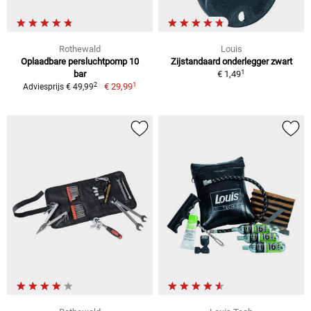
Rothewald
Louis
Oplaadbare persluchtpomp 10
Zijstandaard onderlegger zwart
1
bar
€ 1,49
1
2
€ 29,99
Adviesprijs € 49,99