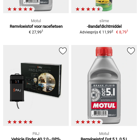
Motul
slime
Remvloeistof voor racefietsen
-Bandafdichtmiddel
1
1
2
€ 27,99
€ 8,79
Adviesprijs € 11,99
PAJ
Motul
Vehicle Finder 4G 2.0 - GPS-
Remvloeistof Dot 5.1, 0,5 L