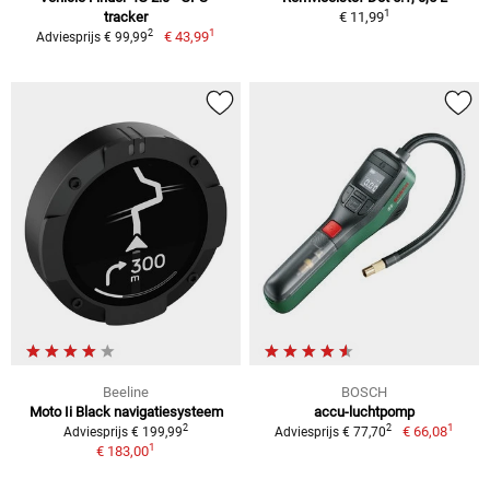
1
tracker
€ 11,99
1
2
€ 43,99
Adviesprijs € 99,99
Beeline
BOSCH
Moto Ii Black navigatiesysteem
accu-luchtpomp
1
2
2
€ 66,08
Adviesprijs € 199,99
Adviesprijs € 77,70
1
€ 183,00