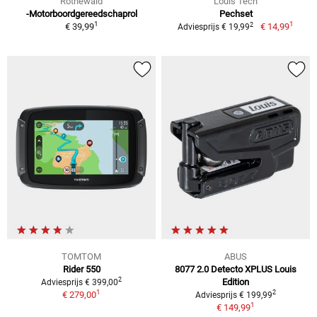
Rothewald
Louis Tech
-Motorboordgereedschaprol
Pechset
1
1
2
€ 39,99
€ 14,99
Adviesprijs € 19,99
TOMTOM
ABUS
Rider 550
8077 2.0 Detecto XPLUS Louis
2
Edition
Adviesprijs € 399,00
1
2
€ 279,00
Adviesprijs € 199,99
1
€ 149,99