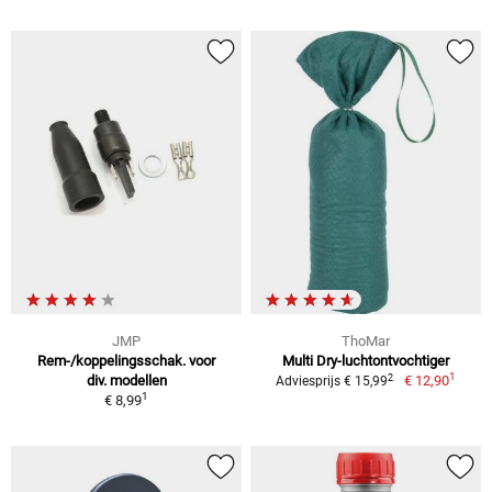
JMP
ThoMar
Rem-/koppelingsschak. voor
Multi Dry-luchtontvochtiger
1
2
div. modellen
€ 12,90
Adviesprijs € 15,99
1
€ 8,99