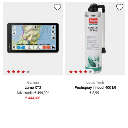
Garmin
Louis Tech
zumo XT2
Pechspray inhoud: 400 Ml
1
2
€ 8,99
Adviesprijs € 499,99
1
€ 444,00