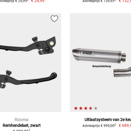
€ 24,99
€ 132,
dviesprijs € 29,99
Adviesprijs € 139,95
Rizoma
Uitlaatsysteem van 2e ke
Remhendelset, zwart
€ 689,
2
Adviesprijs € 999,00
1