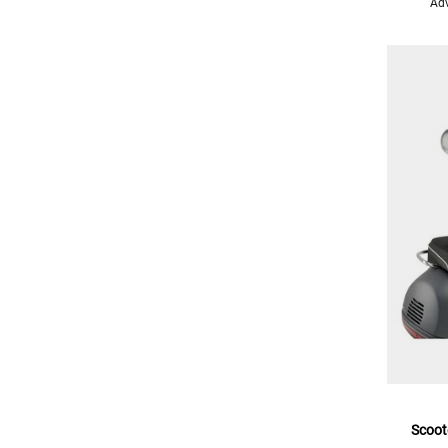
Adv
Scoot