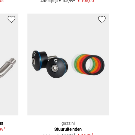
95
€ 105,00
Adviesprijs € 108,99
us
gazzini
1
99
Stuuruiteinden
1
2