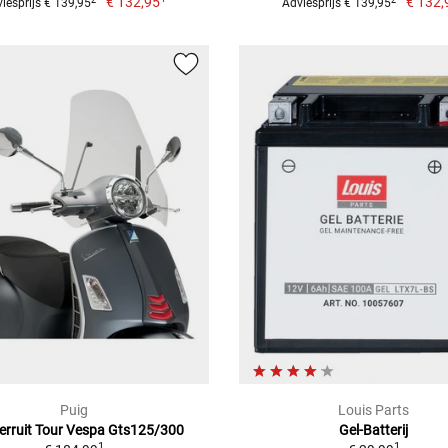
€ 132,95
€ 132,
iesprijs € 139,95
Adviesprijs € 139,95
Puig
Louis Parts
erruit Tour Vespa Gts125/300
Gel-Batterij
1
1