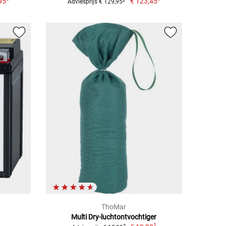
95
€ 123,45
Adviesprijs € 129,95
ThoMar
Multi Dry-luchtontvochtiger
1
2