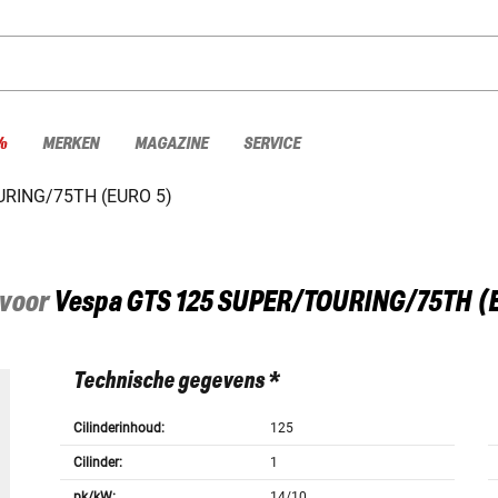
%
MERKEN
MAGAZINE
SERVICE
RING/75TH (EURO 5)
 voor
Vespa
GTS 125 SUPER/TOURING/75TH (E
Technische gegevens *
Cilinderinhoud:
125
Cilinder:
1
pk/kW:
14/10