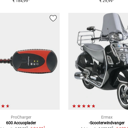
€ 184,99
€ 29,99
ProCharger
Ermax
600 Accuoplader
-Scooterwindvanger
1
2
2