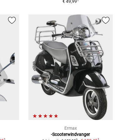
1
€ 49,99
Ermax
-Scooterwindvanger
1
1
2