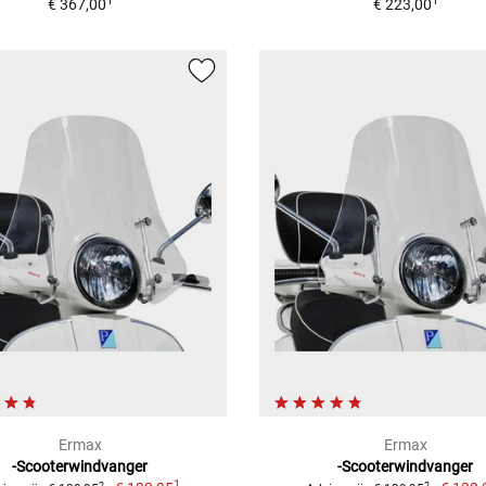
1
1
€ 367,00
€ 223,00
Ermax
Ermax
-Scooterwindvanger
-Scooterwindvanger
1
2
2