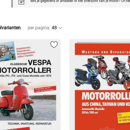
Mis je gegevens of artikelen in het overzicht van je motor? Of h
elvarianten
per pagina
: