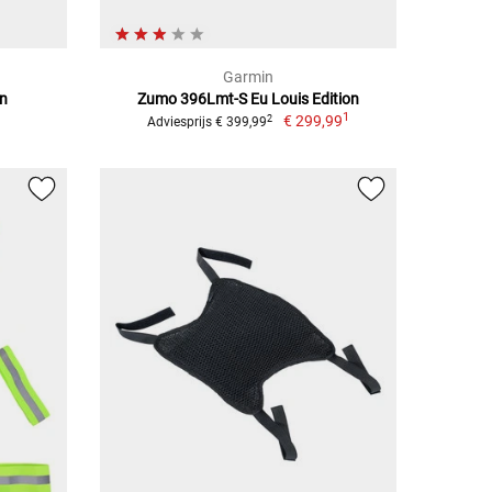
Garmin
en
Zumo 396Lmt-S Eu Louis Edition
1
€ 299,99
2
Adviesprijs € 399,99