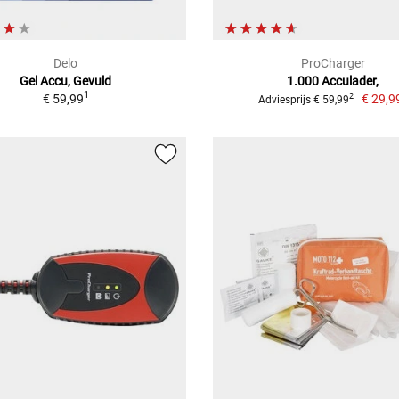
Delo
ProCharger
Gel Accu, Gevuld
1.000 Acculader,
1
€ 59,99
€ 29,9
2
Adviesprijs € 59,99