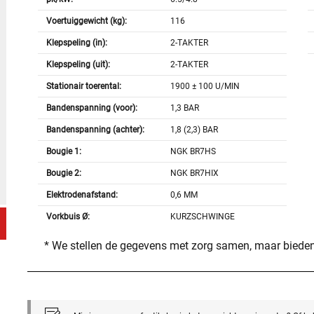
Voertuiggewicht (kg):
116
Klepspeling (in):
2-TAKTER
Klepspeling (uit):
2-TAKTER
Stationair toerental:
1900 ± 100 U/MIN
Bandenspanning (voor):
1,3 BAR
Bandenspanning (achter):
1,8 (2,3) BAR
Bougie 1:
NGK BR7HS
Bougie 2:
NGK BR7HIX
Elektrodenafstand:
0,6 MM
Vorkbuis Ø:
KURZSCHWINGE
* We stellen de gegevens met zorg samen, maar bieden