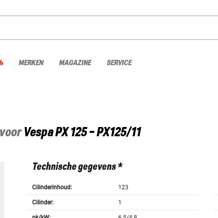
%
MERKEN
MAGAZINE
SERVICE
 voor
Vespa
PX 125 - PX125/11
Technische gegevens *
Cilinderinhoud:
123
Cilinder:
1
pk/kW:
6.5/4.8