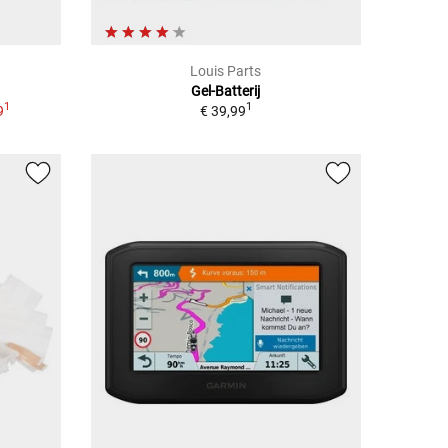
Louis Parts
Gel-Batterij
1
1
9
€ 39,99