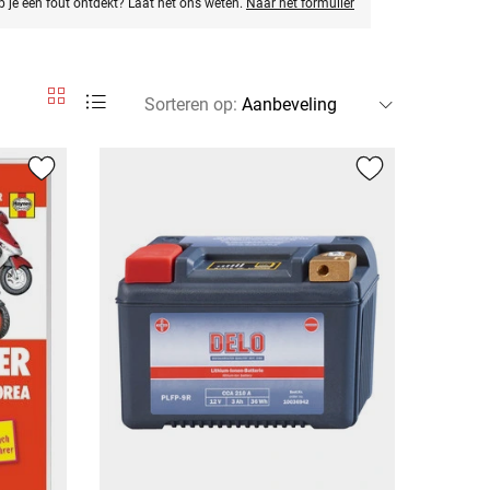
eb je een fout ontdekt? Laat het ons weten.
Naar het formulier
Sorteren op
: