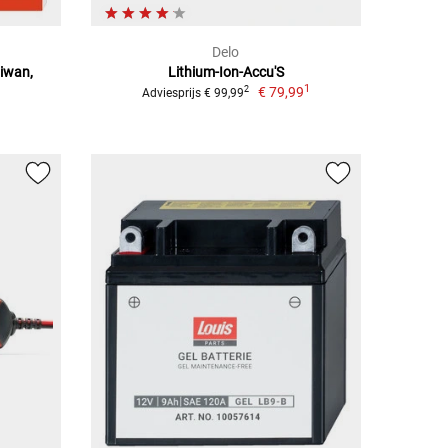
Delo
aiwan,
Lithium-Ion-Accu'S
1
€ 79,99
2
Adviesprijs € 99,99