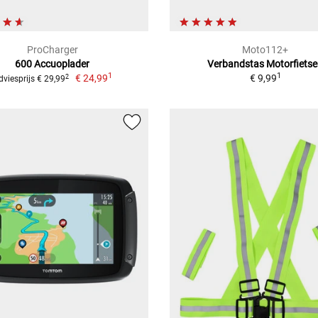
ProCharger
Moto112+
600 Accuoplader
Verbandstas Motorfiets
1
1
€ 24,99
€ 9,99
2
dviesprijs € 29,99