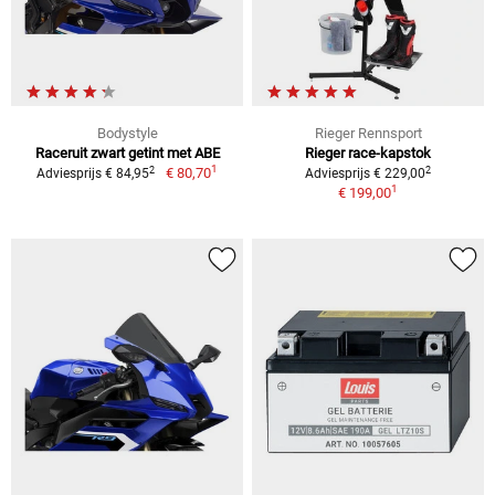
Bodystyle
Rieger Rennsport
Raceruit zwart getint met ABE
Rieger race-kapstok
1
2
2
€ 80,70
Adviesprijs € 84,95
Adviesprijs € 229,00
1
€ 199,00