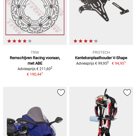
TRW
PROTECH
Remschijven Racing vooraan,
Kentekenplaathouder V-Shape
1
2
met ABE
€ 94,95
Adviesprijs € 99,95
2
Adviesprijs € 211,60
1
€ 190,44