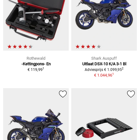
Rothewald
Shark Auspuff
-Kettingpons- En
Uitlaat DSX-10 K/A 3-1 Bl
1
2
€ 119,99
Adviesprijs € 1.099,95
1
€ 1.044,96