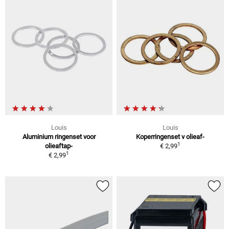
Louis
Louis
Aluminium ringenset voor
Koperringenset v olieaf-
1
olieaftap-
€ 2,99
1
€ 2,99