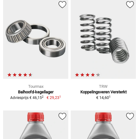
Tourmax
TRW
Balhoofd-kegellager
Koppelingsveren Versterkt
1
1
2
€ 29,23
€ 14,60
Adviesprijs € 46,15