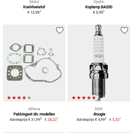
Motul
Spahn
Koelvloeistof
Koplamp BA20D
1
1
€ 12,99
€ 5,99
Athena
NGK
Pakkingset div. modellen
-Bougie
1
1
2
2
€ 28,22
€ 3,32
Adviesprijs € 31,99
Adviesprijs € 4,99