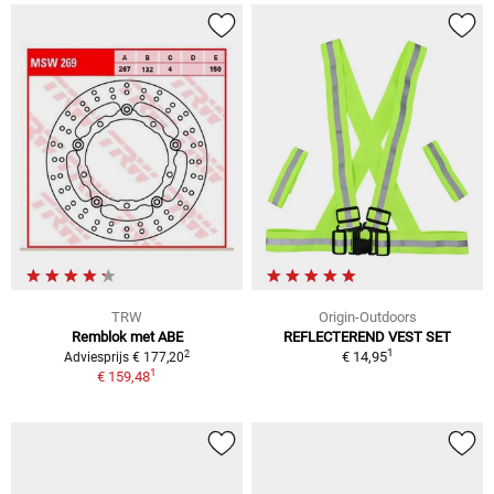
TRW
Origin-Outdoors
Remblok met ABE
REFLECTEREND VEST SET
1
2
€ 14,95
Adviesprijs € 177,20
1
€ 159,48