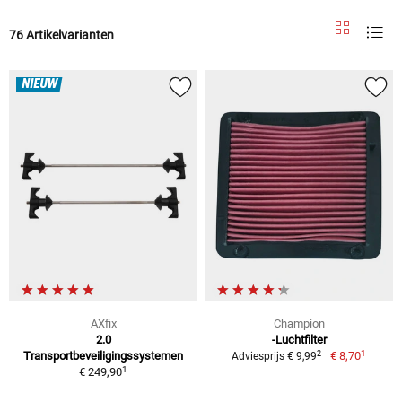
76 Artikelvarianten
NIEUW
AXfix
Champion
2.0
-Luchtfilter
1
2
Transportbeveiligingssystemen
€ 8,70
Adviesprijs € 9,99
1
€ 249,90