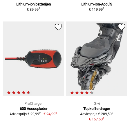
Lithium-ion batterijen
Lithium-Ion-Accu'S
1
1
€ 89,99
€ 119,99
ProCharger
Givi
600 Accuoplader
Topkofferdrager
1
2
2
€ 24,99
Adviesprijs € 29,99
Adviesprijs € 209,50
1
€ 167,60