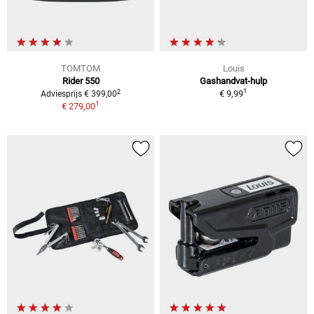
TOMTOM
Louis
Rider 550
Gashandvat-hulp
1
2
€ 9,99
Adviesprijs € 399,00
1
€ 279,00