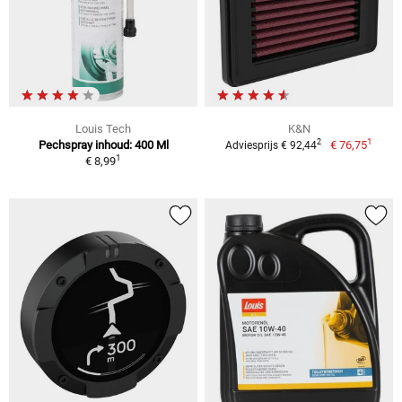
Louis Tech
K&N
1
2
Pechspray inhoud: 400 Ml
€ 76,75
Adviesprijs € 92,44
1
€ 8,99