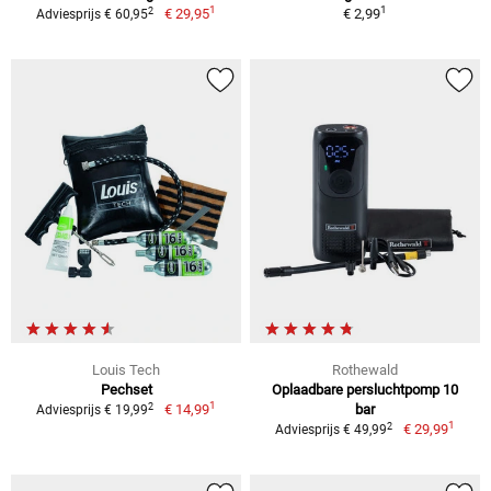
1
1
2
€ 29,95
€ 2,99
Adviesprijs € 60,95
Louis Tech
Rothewald
Pechset
Oplaadbare persluchtpomp 10
1
2
€ 14,99
bar
Adviesprijs € 19,99
1
2
€ 29,99
Adviesprijs € 49,99