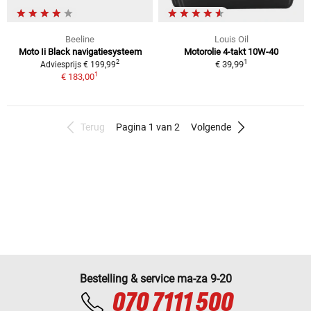
Beeline
Louis Oil
Moto Ii Black navigatiesysteem
Motorolie 4-takt 10W-40
1
2
€ 39,99
Adviesprijs € 199,99
1
€ 183,00
Terug
Pagina 1 van 2
Volgende
Bestelling & service ma-za 9-20
070 7111 500