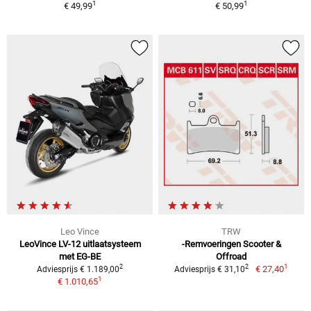
1
1
€ 49,99
€ 50,99
Leo Vince
TRW
LeoVince LV-12 uitlaatsysteem
-Remvoeringen Scooter &
met EG-BE
Offroad
1
2
2
€ 27,40
Adviesprijs € 1.189,00
Adviesprijs € 31,10
1
€ 1.010,65