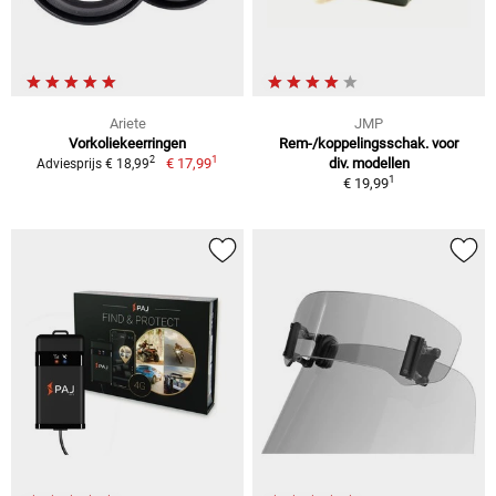
Ariete
JMP
Vorkoliekeerringen
Rem-/koppelingsschak. voor
1
2
€ 17,99
div. modellen
Adviesprijs € 18,99
1
€ 19,99