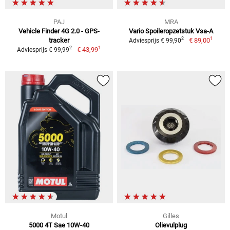
PAJ
MRA
Vehicle Finder 4G 2.0 - GPS-
Vario Spoileropzetstuk Vsa-A
1
2
tracker
€ 89,00
Adviesprijs € 99,90
1
2
€ 43,99
Adviesprijs € 99,99
Motul
Gilles
5000 4T Sae 10W-40
Olievulplug