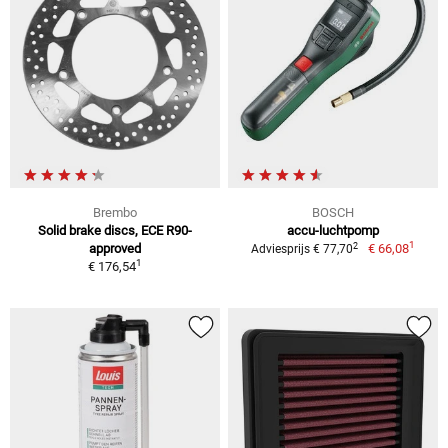
Brembo
BOSCH
Solid brake discs, ECE R90-
accu-luchtpomp
1
2
approved
€ 66,08
Adviesprijs € 77,70
1
€ 176,54