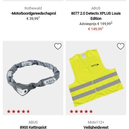
Rothewald
ABUS
-Motorboordgereedschaprol
8077 2.0 Detecto XPLUS Louis
1
€ 39,99
Edition
2
Adviesprijs € 199,99
1
€ 149,99
ABUS
Moto112+
8900 Kettingslot
Veiligheidsvest