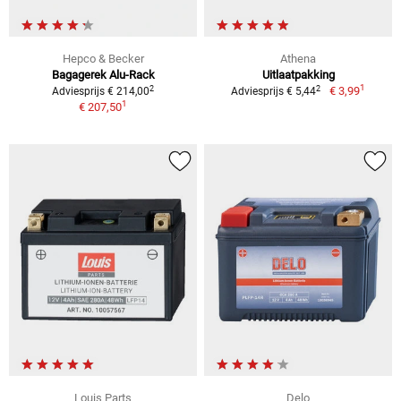
Hepco & Becker
Athena
Bagagerek Alu-Rack
Uitlaatpakking
1
2
2
€ 3,99
Adviesprijs € 214,00
Adviesprijs € 5,44
1
€ 207,50
Louis Parts
Delo