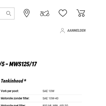
AANMELDEN
/5 - MWS125/17
Tankinhoud *
Vork per poot:
SAE 10W
Motorolie zonder filter:
SAE 10W-40
Motorolie met filter:
800 ML MIN. API SG