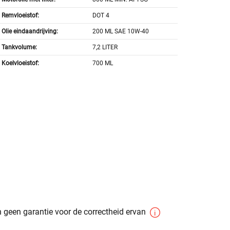
Remvloeistof:
DOT 4
Olie eindaandrijving:
200 ML SAE 10W-40
Tankvolume:
7,2 LITER
Koelvloeistof:
700 ML
 geen garantie voor de correctheid ervan