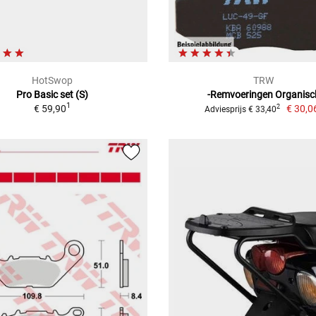
HotSwop
TRW
Pro Basic set (S)
-Remvoeringen Organisc
1
€ 59,90
€ 30,0
2
Adviesprijs € 33,40