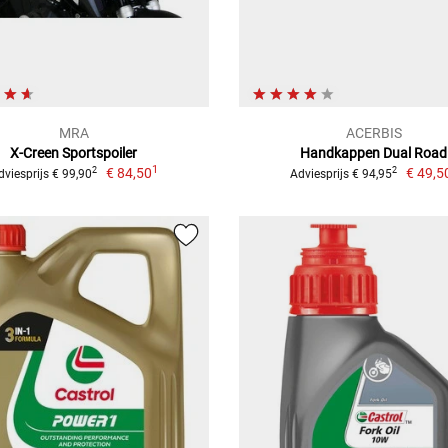
MRA
ACERBIS
X-Creen Sportspoiler
Handkappen Dual Road
1
€ 84,50
€ 49,5
2
2
dviesprijs € 99,90
Adviesprijs € 94,95