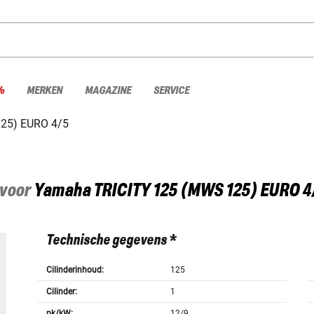
%
MERKEN
MAGAZINE
SERVICE
25) EURO 4/5
 voor
Yamaha
TRICITY 125 (MWS 125) EURO 4
Technische gegevens *
Cilinderinhoud:
125
Cilinder:
1
pk/kW:
12/9