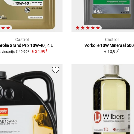
Castrol
Castrol
rolie Grand Prix 10W-40 , 4 L
Vorkolie 10W Mineraal 500
1
1
€ 34,99
€ 10,99
2
dviesprijs € 49,99