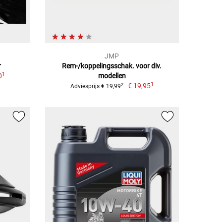
JMP
r
Rem-/koppelingsschak. voor div.
1
0
modellen
1
€ 19,95
2
Adviesprijs € 19,99