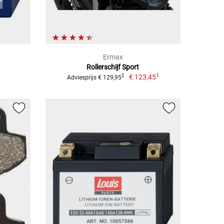
Ermax
Rollerschijf Sport
1
€ 123,45
2
Adviesprijs € 129,95