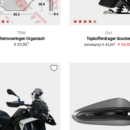
TRW
Givi
-Remvoeringen Organisch
Topkofferdrager Scoote
1
€ 33,90
€ 34,4
2
Adviesprijs € 43,00