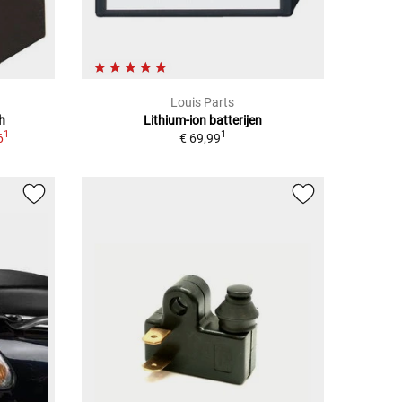
Louis Parts
h
Lithium-ion batterijen
1
1
6
€ 69,99