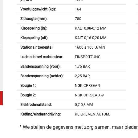
Voertuiggewicht (kg):
164
Zithoogte (mm):
780
Klepspeling (in):
KALT 0,08-0,12 MM
Klepspeling (uit):
KALT 0,16-0,20 MM
Stationair toerental:
1600 ± 100 U/MIN
Luchtschroef carburateur:
EINSPRITZUNG
Bandenspanning (voor):
1,75 BAR
Bandenspanning (achter):
2,25 BAR
Bougie 1:
NGK CPR8EA-9
Bougie 2:
NGK CPR8EAIX-9
Elektrodenafstand:
0,7-0,8 MM
Ketting/eindaandrijving:
KEILRIEMEN AUTOM.
* We stellen de gegevens met zorg samen, maar bieden