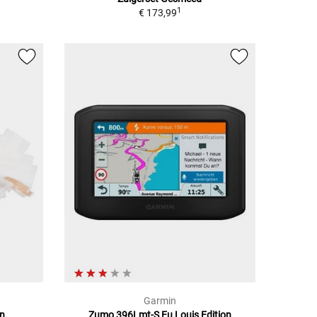
1
€ 173,99
Garmin
en
Zumo 396Lmt-S Eu Louis Edition