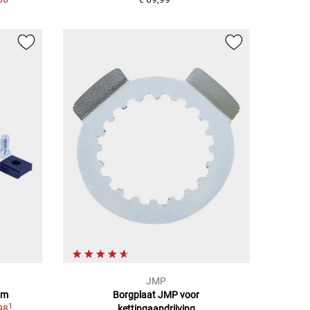
JMP
mm
Borgplaat JMP voor
1
98
kettingaandrijving