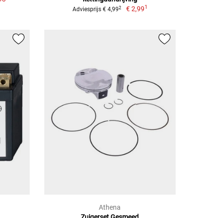
1
€ 2,99
2
Adviesprijs € 4,99
Athena
Zuigerset Gesmeed