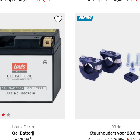
NIEUW
Louis Parts
Xtrig
Gel-Batterij
Stuurhouders voor 28,6 
1
€ 29,99
€ 153,
2
Adviesprijs € 176,99