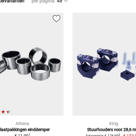
kelvarianten
per pagina
:
Athena
Xtrig
tlaatpakkingen einddemper
Stuurhouders voor 28,6 
1
€ 11,99
€ 153,
2
Adviesprijs € 176,99