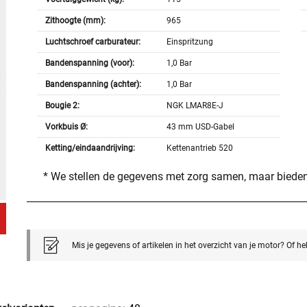
Zithoogte (mm):
965
Luchtschroef carburateur:
Einspritzung
Bandenspanning (voor):
1,0 Bar
Bandenspanning (achter):
1,0 Bar
Bougie 2:
NGK LMAR8E-J
Vorkbuis Ø:
43 mm USD-Gabel
Ketting/eindaandrijving:
Kettenantrieb 520
* We stellen de gegevens met zorg samen, maar bieden
Mis je gegevens of artikelen in het overzicht van je motor? Of h