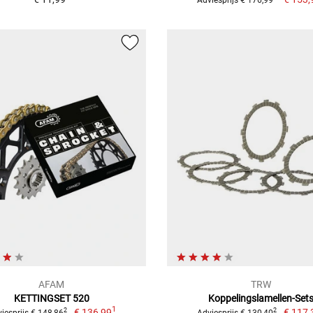
AFAM
TRW
KETTINGSET 520
Koppelingslamellen-Set
1
€ 136,99
€ 117,
2
2
iesprijs € 148,86
Adviesprijs € 130,40