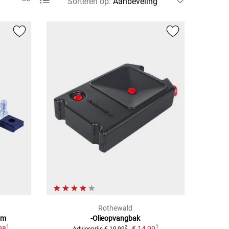
Sorteren op
:
Rothewald
mm
-Olieopvangbak
1
1
98
€ 14,99
2
Adviesprijs € 19,99