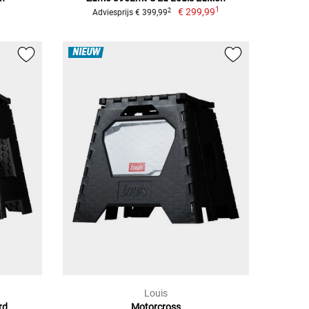
1
€ 299,99
2
Adviesprijs € 399,99
NIEUW
Louis
rd
Motorcross