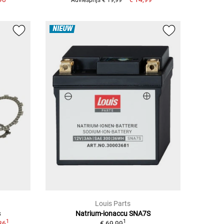
NIEUW
Louis Parts
s
Natrium-ionaccu SNA7S
1
1
36
€ 69,99