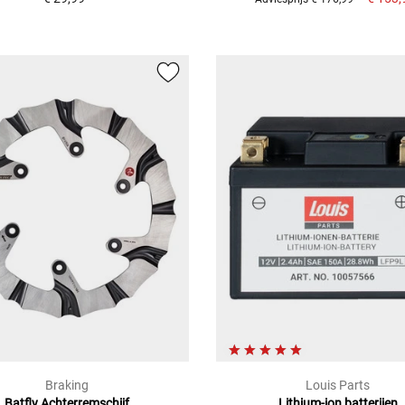
Braking
Louis Parts
Batfly Achterremschijf
Lithium-ion batterijen