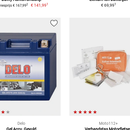
1
1
€ 141,99
€ 69,99
2
iesprijs € 167,99
Delo
Moto112+
Gel Accu, Gevuld
Verbandstas Motorfiets