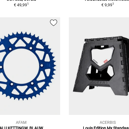
1
1
€ 49,99
€ 9,99
AFAM
ACERBIS
ALU KETTINGW. BLAUW
Louis Edition Mx Standaa