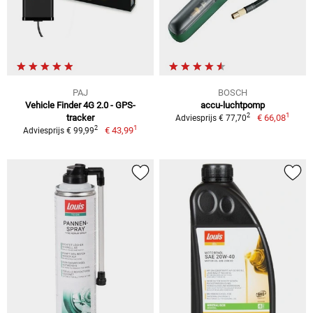
PAJ
BOSCH
Vehicle Finder 4G 2.0 - GPS-
accu-luchtpomp
1
2
tracker
€ 66,08
Adviesprijs € 77,70
1
2
€ 43,99
Adviesprijs € 99,99