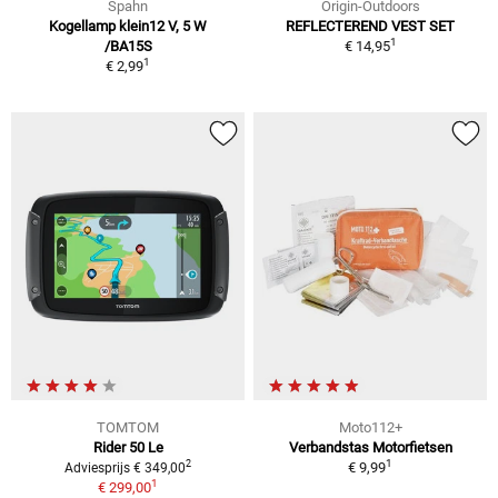
Spahn
Origin-Outdoors
Kogellamp klein12 V, 5 W
REFLECTEREND VEST SET
1
/BA15S
€ 14,95
1
€ 2,99
TOMTOM
Moto112+
Rider 50 Le
Verbandstas Motorfietsen
1
2
€ 9,99
Adviesprijs € 349,00
1
€ 299,00