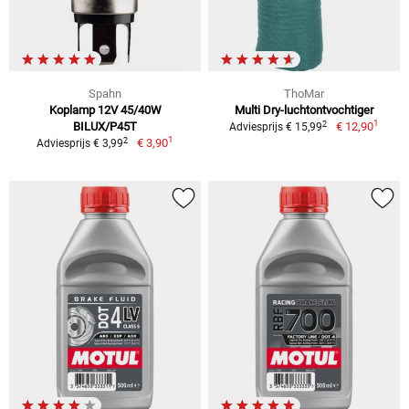
Spahn
ThoMar
Koplamp 12V 45/40W
Multi Dry-luchtontvochtiger
1
2
BILUX/P45T
€ 12,90
Adviesprijs € 15,99
1
2
€ 3,90
Adviesprijs € 3,99