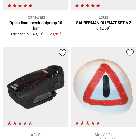
Rothewald
Louis
Oplaadbare persluchtpomp 10
SAUBERMAN OLIEMAT SET V.2
1
bar
€ 12,99
1
2
€ 29,99
Adviesprijs € 49,99
ABUS
Moto112+