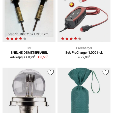
JMP
ProCharger
SNELHEIDSMETERKABEL
Set: ProCharger 1.000 incl.
1
1
2
€ 8,55
€ 77,98
Adviesprijs € 8,99