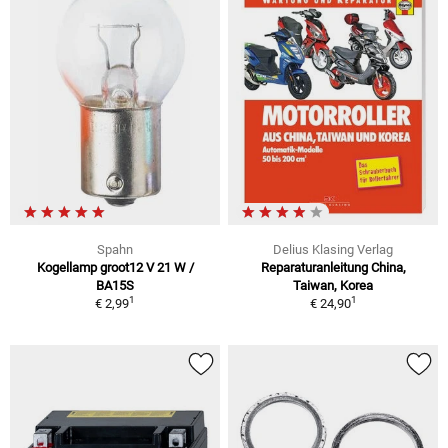
Spahn
Delius Klasing Verlag
Kogellamp groot12 V 21 W /
Reparaturanleitung China,
BA15S
Taiwan, Korea
1
1
€ 2,99
€ 24,90