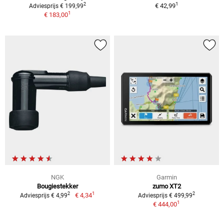
1
2
€ 42,99
Adviesprijs € 199,99
1
€ 183,00
NGK
Garmin
Bougiestekker
zumo XT2
1
2
2
€ 4,34
Adviesprijs € 4,99
Adviesprijs € 499,99
1
€ 444,00