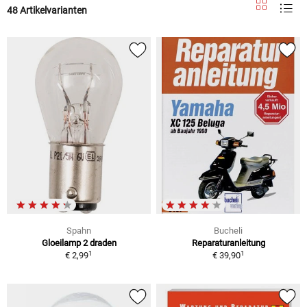
48 Artikelvarianten
Spahn
Bucheli
Gloeilamp 2 draden
Reparaturanleitung
1
1
€ 2,99
€ 39,90