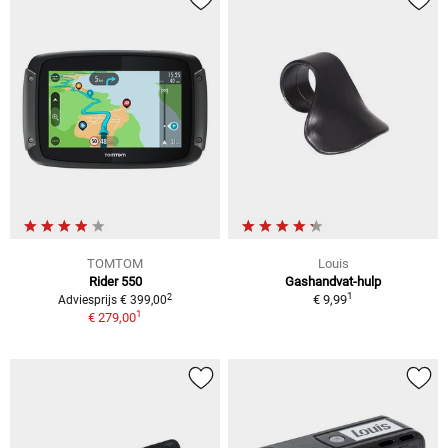
TOMTOM
Louis
Rider 550
Gashandvat-hulp
1
2
€ 9,99
Adviesprijs € 399,00
1
€ 279,00