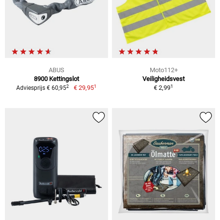
ABUS
Moto112+
8900 Kettingslot
Veiligheidsvest
1
1
2
€ 29,95
€ 2,99
Adviesprijs € 60,95