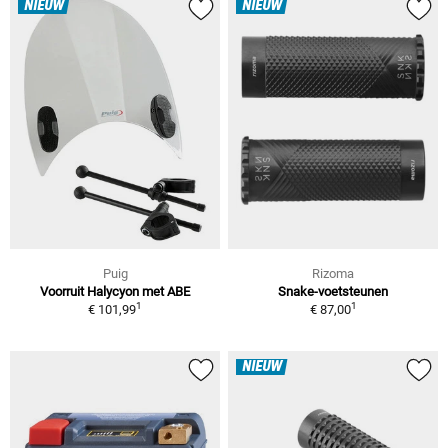
NIEUW
NIEUW
Puig
Rizoma
Voorruit Halycyon met ABE
Snake-voetsteunen
1
1
€ 101,99
€ 87,00
NIEUW