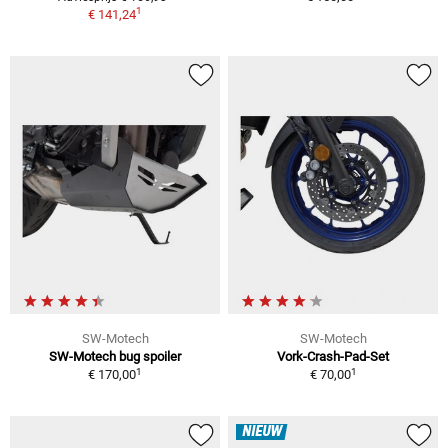
1
€ 141,24
SW-Motech
SW-Motech
SW-Motech bug spoiler
Vork-Crash-Pad-Set
1
1
€ 170,00
€ 70,00
NIEUW