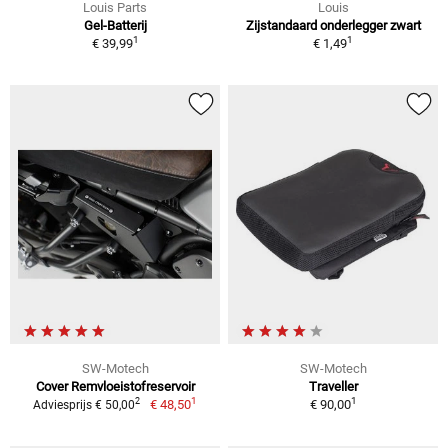
Louis Parts
Louis
Gel-Batterij
Zijstandaard onderlegger zwart
1
1
€ 39,99
€ 1,49
SW-Motech
SW-Motech
Cover Remvloeistofreservoir
Traveller
1
1
2
€ 48,50
€ 90,00
Adviesprijs € 50,00