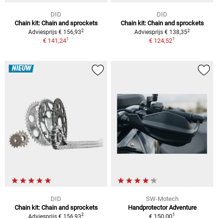
DID
DID
Chain kit: Chain and sprockets
Chain kit: Chain and sprockets
2
2
Adviesprijs € 156,93
Adviesprijs € 138,35
1
1
€ 141,24
€ 124,52
NIEUW
DID
SW-Motech
Chain kit: Chain and sprockets
Handprotector Adventure
1
2
€ 150,00
Adviesprijs € 156,93