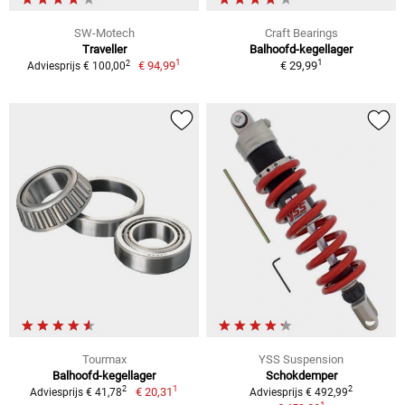
SW-Motech
Craft Bearings
Traveller
Balhoofd-kegellager
1
1
2
€ 94,99
€ 29,99
Adviesprijs € 100,00
Tourmax
YSS Suspension
Balhoofd-kegellager
Schokdemper
1
2
2
€ 20,31
Adviesprijs € 41,78
Adviesprijs € 492,99
1