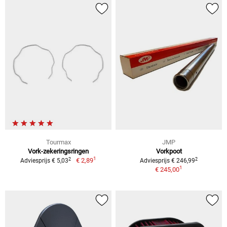
Tourmax
JMP
Vork-zekeringsringen
Vorkpoot
1
2
2
€ 2,89
Adviesprijs € 5,03
Adviesprijs € 246,99
1
€ 245,00