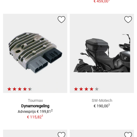
€ 459,00
Tourmax
SW-Motech
1
Dynamoregeling
€ 190,00
2
Adviesprijs € 199,81
1
€ 115,82