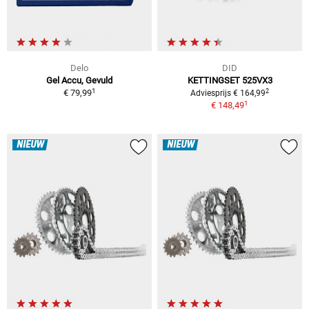
Delo
DID
Gel Accu, Gevuld
KETTINGSET 525VX3
1
2
€ 79,99
Adviesprijs € 164,99
1
€ 148,49
NIEUW
NIEUW