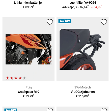
Lithium-ion batterijen
Luchtfilter YA-9024
1
1
2
€ 89,99
€ 64,99
Adviesprijs € 82,64
NIEUW
Puig
SW-Motech
Crashpads R19
V-LOC zijsteunen
1
1
€ 73,99
€ 115,00
NIEUW