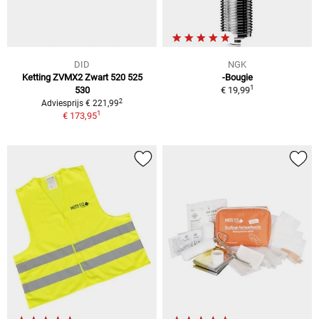
DID
NGK
Ketting ZVMX2 Zwart 520 525
-Bougie
1
530
€ 19,99
2
Adviesprijs € 221,99
1
€ 173,95