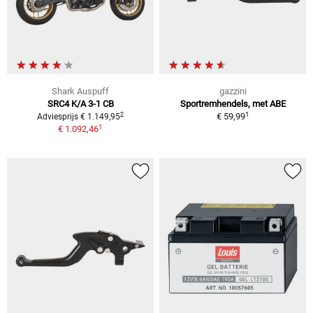
Shark Auspuff
gazzini
SRC4 K/A 3-1 CB
Sportremhendels, met ABE
1
2
€ 59,99
Adviesprijs € 1.149,95
1
€ 1.092,46