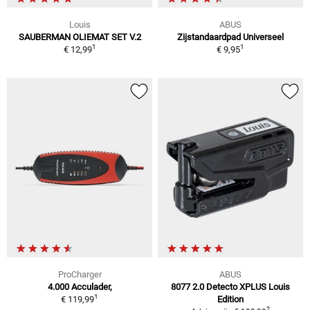
Louis
ABUS
SAUBERMAN OLIEMAT SET V.2
Zijstandaardpad Universeel
1
1
€ 12,99
€ 9,95
ProCharger
ABUS
4.000 Acculader,
8077 2.0 Detecto XPLUS Louis
1
€ 119,99
Edition
2