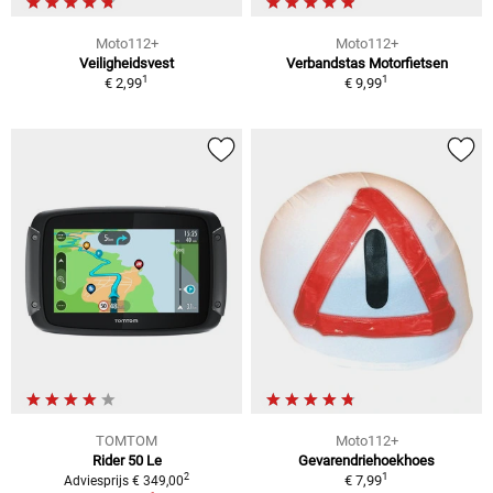
Moto112+
Moto112+
Veiligheidsvest
Verbandstas Motorfietsen
1
1
€ 2,99
€ 9,99
TOMTOM
Moto112+
Rider 50 Le
Gevarendriehoekhoes
1
2
€ 7,99
Adviesprijs € 349,00