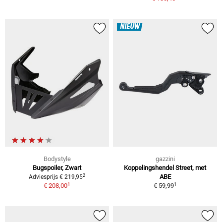
NIEUW
Bodystyle
gazzini
Bugspoiler, Zwart
Koppelingshendel Street, met
2
ABE
Adviesprijs € 219,95
1
1
€ 208,00
€ 59,99