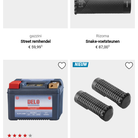
gazzini
Rizoma
Street remhendel
Snake-voetsteunen
1
1
€ 59,99
€ 87,00
NIEUW