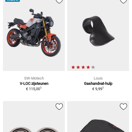
SW-Motech
Louis
V-LOC zijsteunen
Gashandvat-hulp
1
1
€ 115,00
€ 9,99