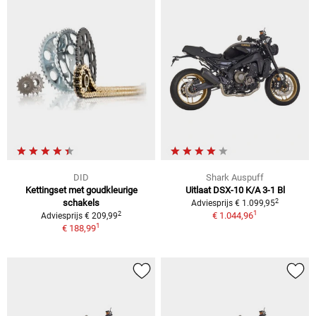
DID
Shark Auspuff
Kettingset met goudkleurige
Uitlaat DSX-10 K/A 3-1 Bl
2
schakels
Adviesprijs € 1.099,95
1
2
€ 1.044,96
Adviesprijs € 209,99
1
€ 188,99