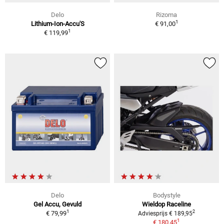
Delo
Rizoma
1
Lithium-Ion-Accu'S
€ 91,00
1
€ 119,99
Delo
Bodystyle
Gel Accu, Gevuld
Wieldop Raceline
1
2
€ 79,99
Adviesprijs € 189,95
1
€ 180,45