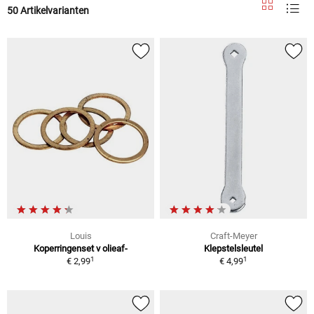
50 Artikelvarianten
Louis
Craft-Meyer
Koperringenset v olieaf-
Klepstelsleutel
1
1
€ 2,99
€ 4,99