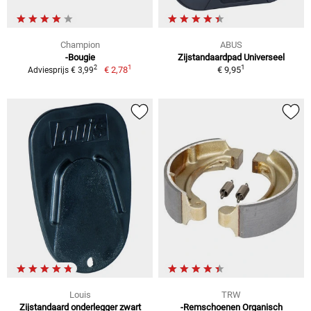
Champion
ABUS
-Bougie
Zijstandaardpad Universeel
1
1
2
€ 2,78
€ 9,95
Adviesprijs € 3,99
Louis
TRW
Zijstandaard onderlegger zwart
-Remschoenen Organisch