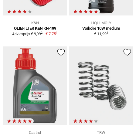
K&N
LIQUI MOLY
OLIEFILTER K&N KN-199
Vorkolie 10W medium
1
1
2
€ 7,75
€ 11,99
Adviesprijs € 9,99
Castrol
TRW