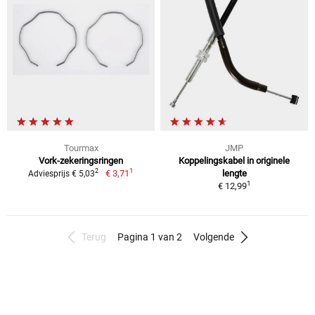
Tourmax
JMP
Vork-zekeringsringen
Koppelingskabel in originele
1
2
€ 3,71
lengte
Adviesprijs € 5,03
1
€ 12,99
Terug
Pagina 1 van 2
Volgende