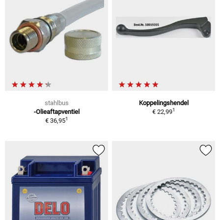
stahlbus
Koppelingshendel
1
-Olieaftapventiel
€ 22,99
1
€ 36,95