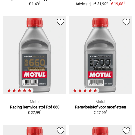
1
1
2
€ 1,49
€ 19,08
Adviesprijs € 31,90
Motul
Motul
Racing Remvloeistof Rbf 660
Remvloeistof voor racefietsen
1
1
€ 27,99
€ 27,99