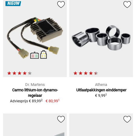
NIEUW
Dr. Martens
Athena
Carmo lithium-ion dynamo-
Uitlaatpakkingen einddemper
1
regelaar
€ 9,99
1
2
€ 80,99
Adviesprijs € 89,99