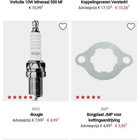
Vorkolie 10W Mineraal 500 Ml
Koppelingsveren Versterkt
1
1
2
€ 10,99
€ 10,28
Adviesprijs € 17,10
NGK
JMP
-Bougie
Borgplaat JMP voor
1
2
€ 4,99
kettingaandrijving
Adviesprijs € 7,99
1
2
€ 3,85
Adviesprijs € 4,99