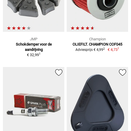
JMP
Champion
Schokdemper voor de
OLIEFILT. CHAMPION COF045
1
2
aandrijving
€ 4,73
Adviesprijs € 4,99
1
€ 32,99