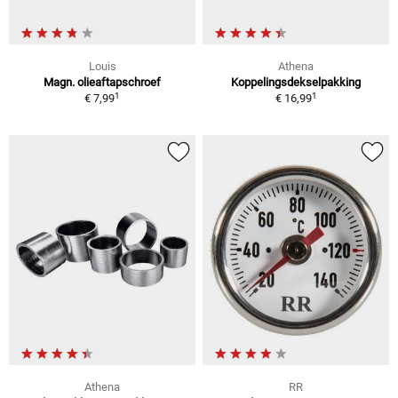
Louis
Athena
Magn. olieaftapschroef
Koppelingsdekselpakking
1
1
€ 7,99
€ 16,99
Athena
RR