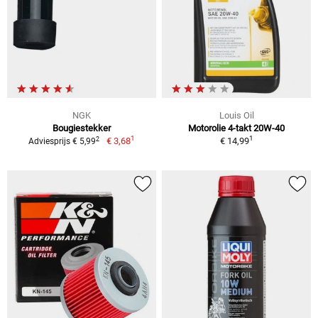
NGK
Louis Oil
Bougiestekker
Motorolie 4-takt 20W-40
1
1
2
€ 3,68
€ 14,99
Adviesprijs € 5,99