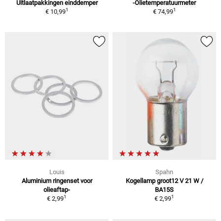
Uitlaatpakkingen einddemper
-Olietemperatuurmeter
1
1
€ 10,99
€ 74,99
Louis
Spahn
Aluminium ringenset voor
Kogellamp groot12 V 21 W /
olieaftap-
BA15S
1
1
€ 2,99
€ 2,99