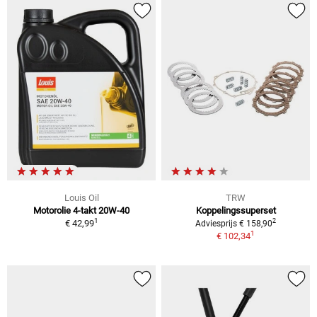
Louis Oil
TRW
Motorolie 4-takt 20W-40
Koppelingssuperset
1
2
€ 42,99
Adviesprijs € 158,90
1
€ 102,34