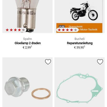
Spahn
Bucheli
Gloeilamp 2 draden
Reparaturanleitung
1
1
€ 2,99
€ 39,90