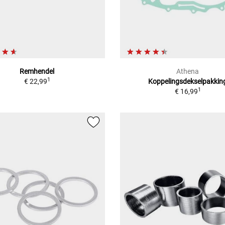
Remhendel
Athena
1
€ 22,99
Koppelingsdekselpakkin
1
€ 16,99