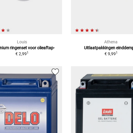
Louis
Athena
nium ringenset voor olieaftap-
Uitlaatpakkingen einddem
1
1
€ 2,99
€ 9,99