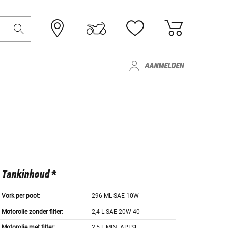
AANMELDEN
Tankinhoud *
Vork per poot:
296 ML SAE 10W
Motorolie zonder filter:
2,4 L SAE 20W-40
Motorolie met filter:
2,5 L MIN. API SE