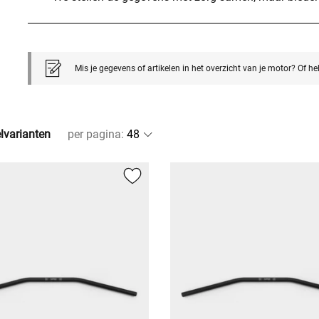
Mis je gegevens of artikelen in het overzicht van je motor? Of h
elvarianten
per pagina
: