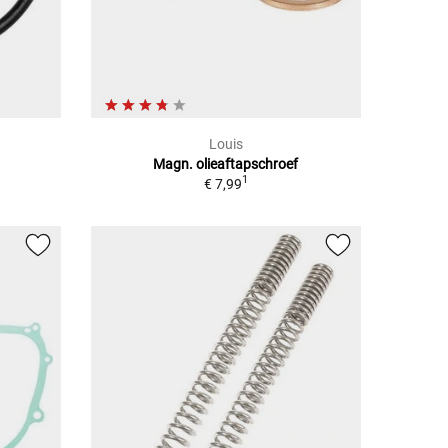
Louis
Magn. olieaftapschroef
1
€ 7,99