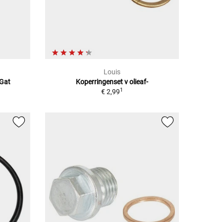
Louis
 Gat
Koperringenset v olieaf-
1
€ 2,99