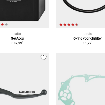
saito
Louis
Gel-Accu
O-ring voor oliefilter
1
1
€ 49,99
€ 1,99