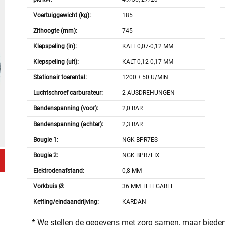
Voertuiggewicht (kg):
185
Zithoogte (mm):
745
Klepspeling (in):
KALT 0,07-0,12 MM
Klepspeling (uit):
KALT 0,12-0,17 MM
Stationair toerental:
1200 ± 50 U/MIN
Luchtschroef carburateur:
2 AUSDREHUNGEN
Bandenspanning (voor):
2,0 BAR
Bandenspanning (achter):
2,3 BAR
Bougie 1:
NGK BPR7ES
Bougie 2:
NGK BPR7EIX
Elektrodenafstand:
0,8 MM
Vorkbuis Ø:
36 MM TELEGABEL
Ketting/eindaandrijving:
KARDAN
* We stellen de gegevens met zorg samen, maar bieden