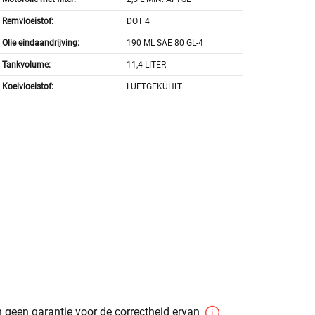
Remvloeistof:
DOT 4
Olie eindaandrijving:
190 ML SAE 80 GL-4
Tankvolume:
11,4 LITER
Koelvloeistof:
LUFTGEKÜHLT
 geen garantie voor de correctheid ervan