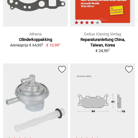
Athena
Delius Klasing Verlag
Cilinderkoppakking
Reparaturanleitung China,
1
2
€ 10,99
Taiwan, Korea
Adviesprijs € 64,90
1
€ 24,90