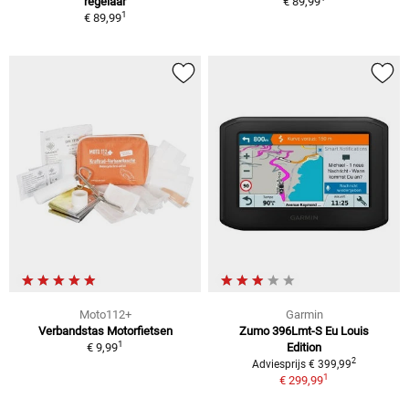
regelaar
€ 89,99
1
€ 89,99
Moto112+
Garmin
Verbandstas Motorfietsen
Zumo 396Lmt-S Eu Louis
1
€ 9,99
Edition
2
Adviesprijs € 399,99
1
€ 299,99