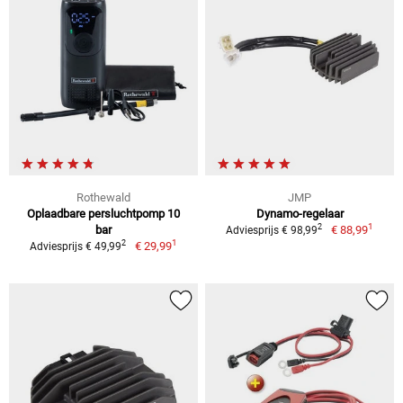
Rothewald
JMP
Oplaadbare persluchtpomp 10
Dynamo-regelaar
1
2
bar
€ 88,99
Adviesprijs € 98,99
1
2
€ 29,99
Adviesprijs € 49,99