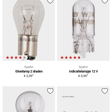
Spahn
Spahn
Gloeilamp 2 draden
Indicatielampje 12 V
1
1
€ 2,99
€ 0,99