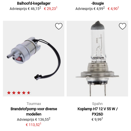
Balhoofd-kegellager
-Bougie
1
1
2
2
€ 29,23
€ 4,90
Adviesprijs € 46,15
Adviesprijs € 4,99
Tourmax
Spahn
Brandstofpomp voor diverse
Koplamp H7 12 V 55 W /
modellen
PX26D
1
2
€ 9,99
Adviesprijs € 136,55
1
€ 113,52