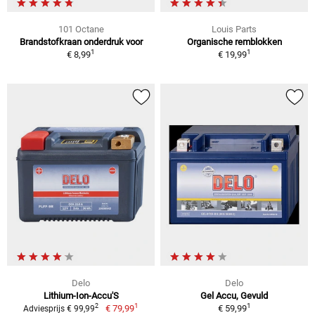
101 Octane
Louis Parts
Brandstofkraan onderdruk voor
Organische remblokken
1
1
€ 8,99
€ 19,99
Delo
Delo
Lithium-Ion-Accu'S
Gel Accu, Gevuld
1
1
2
€ 79,99
€ 59,99
Adviesprijs € 99,99