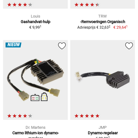
Louis
TRW
Gashandvat-hulp
-Remvoeringen Organisch
1
1
2
€ 9,99
€ 29,64
Adviesprijs € 32,63
NIEUW
Dr. Martens
JMP
Carmo lithium-ion dynamo-
Dynamo-regelaar
1