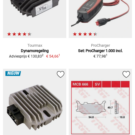
Tourmax
ProCharger
Dynamoregeling
Set: ProCharger 1.000 incl.
1
1
2
€ 54,66
€ 77,98
Adviesprijs € 130,83
NIEUW