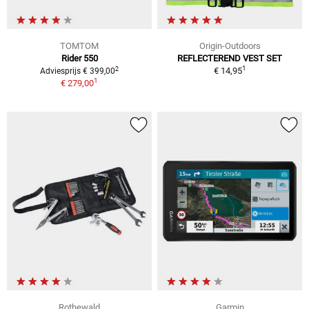
TOMTOM
Origin-Outdoors
Rider 550
REFLECTEREND VEST SET
1
2
€ 14,95
Adviesprijs € 399,00
1
€ 279,00
Rothewald
Garmin