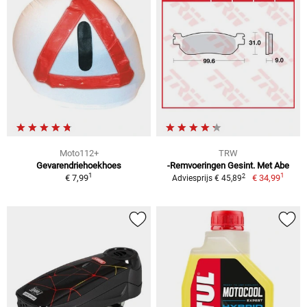
Moto112+
TRW
Gevarendriehoekhoes
-Remvoeringen Gesint. Met Abe
1
1
2
€ 7,99
€ 34,99
Adviesprijs € 45,89