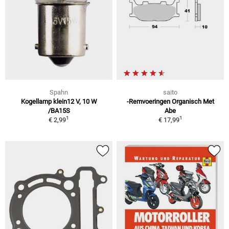
Spahn
saito
Kogellamp klein12 V, 10 W
-Remvoeringen Organisch Met
/BA15S
Abe
1
1
€ 2,99
€ 17,99