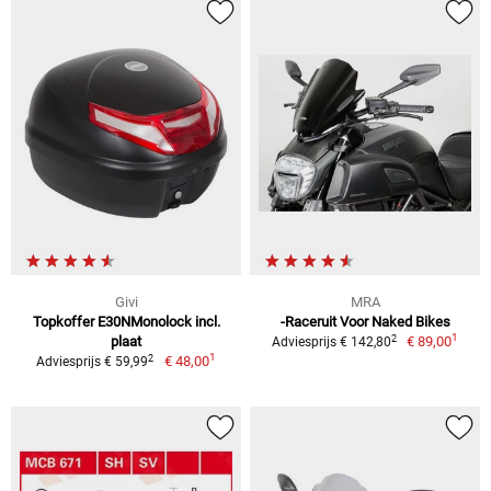
Givi
MRA
Topkoffer E30NMonolock incl.
-Raceruit Voor Naked Bikes
1
2
plaat
€ 89,00
Adviesprijs € 142,80
1
2
€ 48,00
Adviesprijs € 59,99