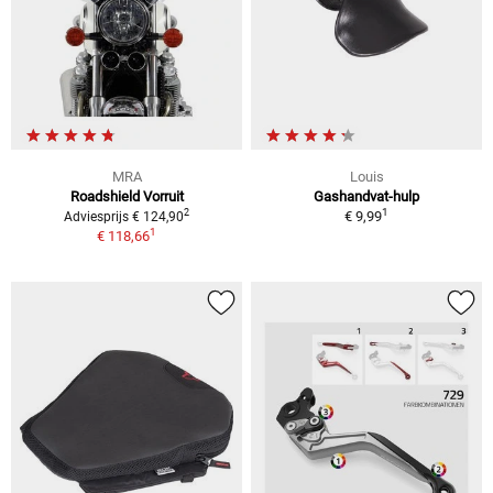
MRA
Louis
Roadshield Vorruit
Gashandvat-hulp
1
2
€ 9,99
Adviesprijs € 124,90
1
€ 118,66