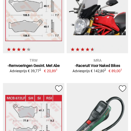
TRW
MRA
-Remvoeringen Gesint. Met Abe
-Raceruit Voor Naked Bikes
1
1
2
2
€ 20,89
€ 89,00
Adviesprijs € 39,77
Adviesprijs € 142,80