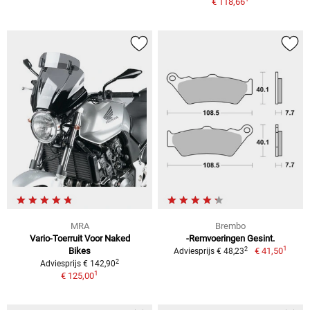
€ 118,66
MRA
Brembo
Vario-Toerruit Voor Naked
-Remvoeringen Gesint.
1
2
Bikes
€ 41,50
Adviesprijs € 48,23
2
Adviesprijs € 142,90
1
€ 125,00