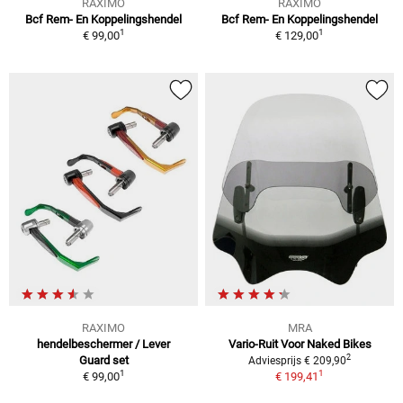
RAXIMO
RAXIMO
Bcf Rem- En Koppelingshendel
Bcf Rem- En Koppelingshendel
1
1
€ 99,00
€ 129,00
RAXIMO
MRA
hendelbeschermer / Lever
Vario-Ruit Voor Naked Bikes
2
Guard set
Adviesprijs € 209,90
1
1
€ 99,00
€ 199,41