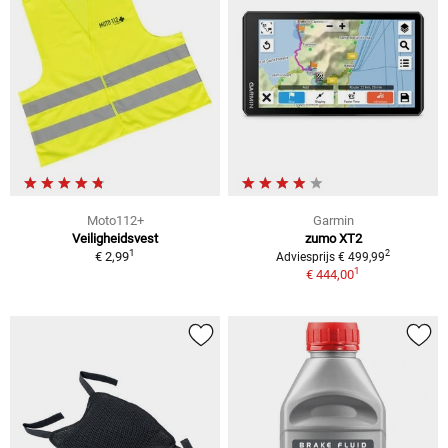
Moto112+
Garmin
Veiligheidsvest
zumo XT2
1
2
€ 2,99
Adviesprijs € 499,99
1
€ 444,00