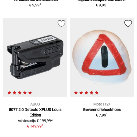
1
1
€ 9,99
€ 9,95
ABUS
Moto112+
8077 2.0 Detecto XPLUS Louis
Gevarendriehoekhoes
1
Edition
€ 7,99
2
Adviesprijs € 199,99
1
€ 149,99