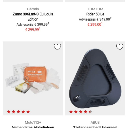
Garmin
TOMTOM
Zumo 396Lmt-S Eu Louis
Rider 50 Le
2
Edition
Adviesprijs € 349,00
1
2
€ 299,00
Adviesprijs € 399,99
1
€ 299,99
Moto112+
ABUS
Verbandstas Motorfietsen
Zijstandaardpad Universeel