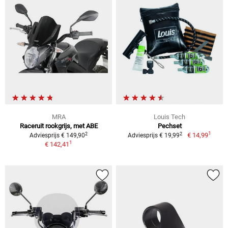
MRA
Louis Tech
Raceruit rookgrijs, met ABE
Pechset
1
2
2
€ 14,99
Adviesprijs € 149,90
Adviesprijs € 19,99
1
€ 142,41