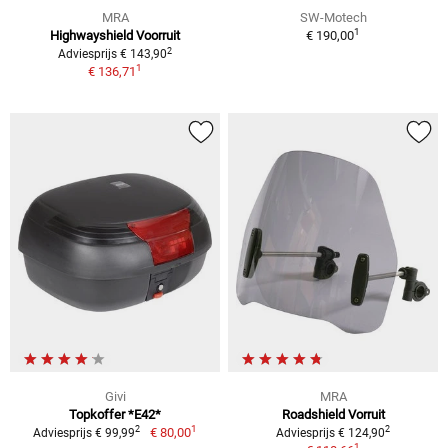
MRA
SW-Motech
1
Highwayshield Voorruit
€ 190,00
2
Adviesprijs € 143,90
1
€ 136,71
Givi
MRA
Topkoffer *E42*
Roadshield Vorruit
1
2
2
€ 80,00
Adviesprijs € 99,99
Adviesprijs € 124,90
1