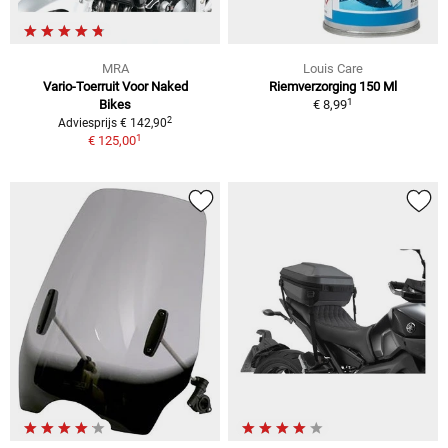
MRA
Louis Care
Vario-Toerruit Voor Naked
Riemverzorging 150 Ml
1
Bikes
€ 8,99
2
Adviesprijs € 142,90
1
€ 125,00