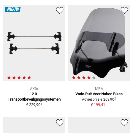
NIEUW
AXfix
MRA
2.0
Vario-Ruit Voor Naked Bikes
2
Transportbeveiligingssystemen
Adviesprijs € 209,90
1
1
€ 229,90
€ 199,41