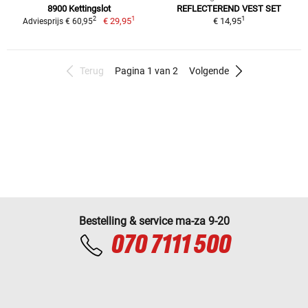
8900 Kettingslot
REFLECTEREND VEST SET
1
1
2
€ 29,95
€ 14,95
Adviesprijs € 60,95
Terug
Pagina 1 van 2
Volgende
Bestelling & service ma-za 9-20
070 7111 500