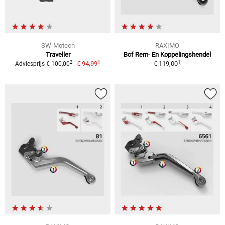
SW-Motech
RAXIMO
Traveller
Bcf Rem- En Koppelingshendel
1
1
2
€ 94,99
€ 119,00
Adviesprijs € 100,00