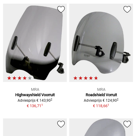
MRA
MRA
Highwayshield Voorruit
Roadshield Vorruit
2
2
Adviesprijs € 143,90
Adviesprijs € 124,90
1
1
€ 136,71
€ 118,66