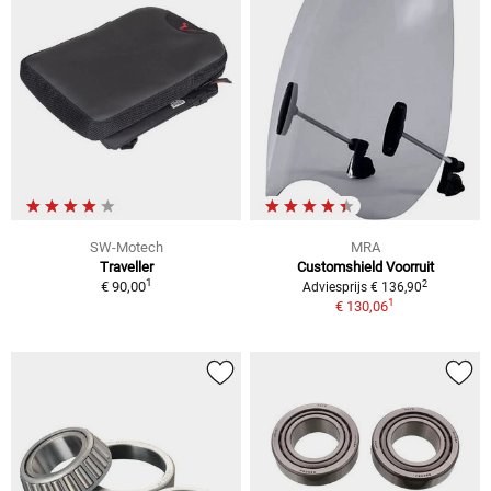
SW-Motech
MRA
Traveller
Customshield Voorruit
1
2
€ 90,00
Adviesprijs € 136,90
1
€ 130,06