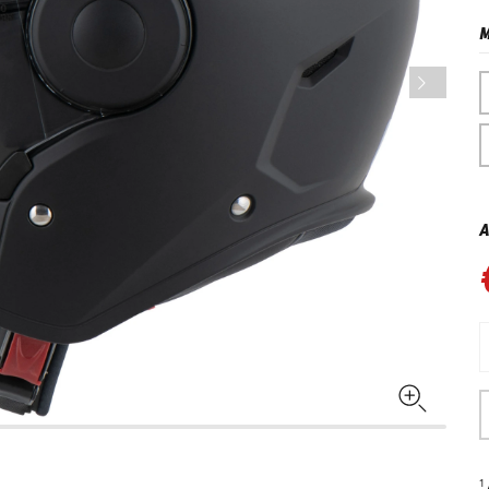
M
A
1