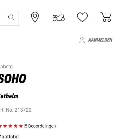
AANMELDEN
aberg
SOHO
Jethelm
rt. No.
213720
|
5 Beoordelingen
aattabel