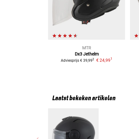
MTR
Dx3
Jethelm
1
€ 24,99
2
Adviesprijs
€ 39,99
Laatst bekeken artikelen