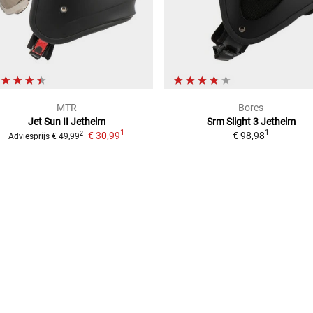
MTR
Bores
Jet Sun II
Jethelm
Srm Slight 3
Jethelm
1
1
€ 30,99
€ 98,98
2
Adviesprijs
€ 49,99