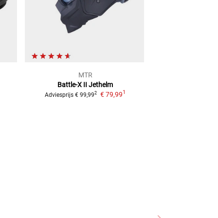
MTR
MT
Battle-X II
Jethelm
Cruise Fibe
1
€ 79,99
€ 79,
2
Adviesprijs
€ 99,99