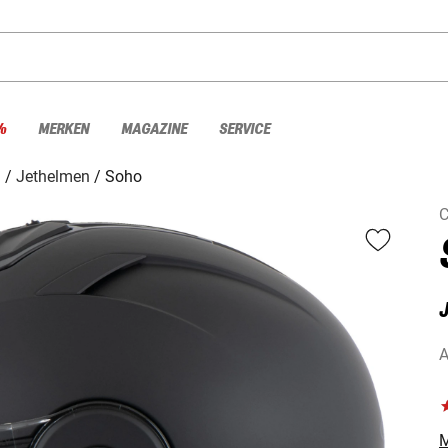
%
MERKEN
MAGAZINE
SERVICE
n
Jethelmen
Soho
C
A
M