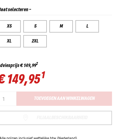
aat selecteren
-
XS
S
M
L
XL
2XL
2
dviesprijs
€ 149,99
1
€ 149,95
TOEVOEGEN AAN WINKELWAGEN
FILIAALBESCHIKBAARHEID
Alle prijzen
inclusief wettelijke btw
(Nederland).