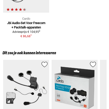
Cardo
Jbl Audio-Set Voor
Freecom
+ Packtalk-apparaten
2
Adviesprijs
€ 104,95
1
€ 86,68
Dit zou je ook kunnen interesseren