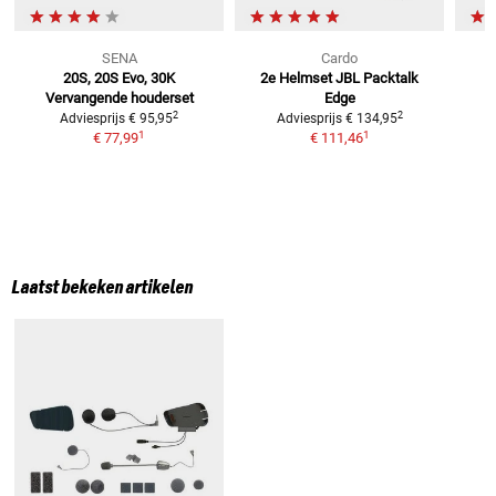
SENA
Cardo
20S, 20S Evo, 30K
2e Helmset JBL Packtalk
Vervangende houderset
Edge
2
2
Adviesprijs
€ 95,95
Adviesprijs
€ 134,95
1
1
€ 77,99
€ 111,46
Laatst bekeken artikelen