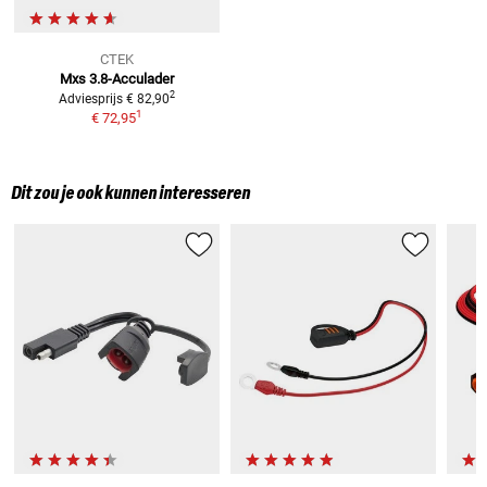
CTEK
Mxs 3.8-Acculader
2
Adviesprijs
€ 82,90
1
€ 72,95
Dit zou je ook kunnen interesseren