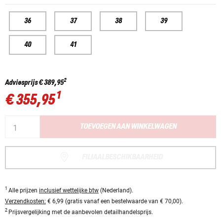
36
37
38
39
40
41
2
Adviesprijs
€ 389,95
1
€ 355,95
TOEVOEGEN AAN WINKELWAGEN
FILIAALBESCHIKBAARHEID
1
Alle prijzen
inclusief wettelijke btw
(Nederland).
Verzendkosten:
€ 6,99 (gratis vanaf een bestelwaarde van € 70,00).
2
Prijsvergelijking met de aanbevolen detailhandelsprijs.