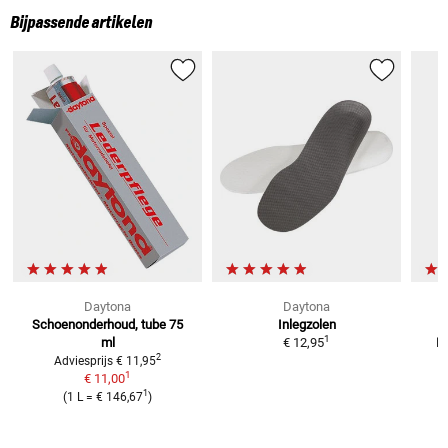
Bijpassende artikelen
Daytona
Daytona
Schoenonderhoud,
tube 75
Inlegzolen
1
ml
€ 12,95
I
2
Adviesprijs
€ 11,95
1
€ 11,00
1
(
1 L
=
€ 146,67
)