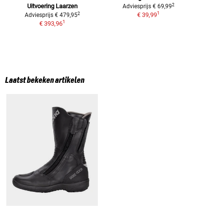
2
Uitvoering
Laarzen
Adviesprijs
€ 69,99
1
2
€ 39,99
Adviesprijs
€ 479,95
1
€ 393,96
Laatst bekeken artikelen