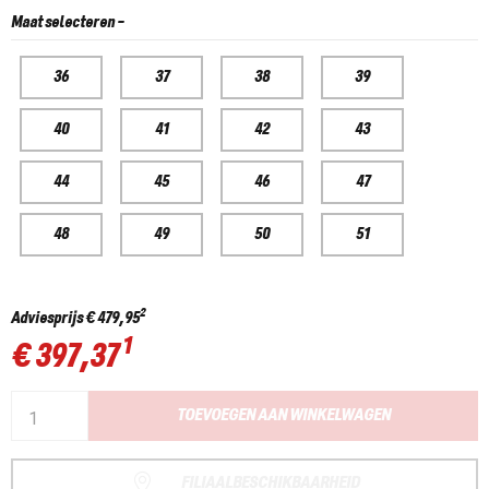
Maat selecteren
-
36
37
38
39
40
41
42
43
44
45
46
47
48
49
50
51
2
Adviesprijs
€ 479,95
1
€ 397,37
TOEVOEGEN AAN WINKELWAGEN
FILIAALBESCHIKBAARHEID