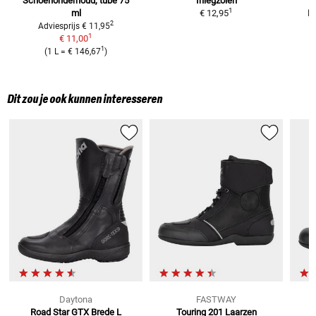
Schoenonderhoud,
tube 75
Inlegzolen
1
ml
€ 12,95
I
2
Adviesprijs
€ 11,95
1
€ 11,00
1
(
1 L
=
€ 146,67
)
Dit zou je ook kunnen interesseren
Daytona
FASTWAY
Road Star GTX Brede L
Touring 201
Laarzen
F