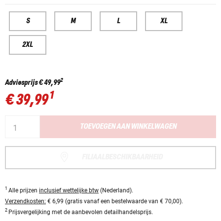
S
M
L
XL
2XL
2
Adviesprijs
€ 49,99
1
€ 39,99
TOEVOEGEN AAN WINKELWAGEN
FILIAALBESCHIKBAARHEID
1
Alle prijzen
inclusief wettelijke btw
(Nederland).
Verzendkosten:
€ 6,99 (gratis vanaf een bestelwaarde van € 70,00).
2
Prijsvergelijking met de aanbevolen detailhandelsprijs.