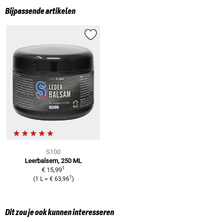
Bijpassende artikelen
S100
Leerbalsem,
250 ML
1
€ 15,99
1
(
1 L
=
€ 63,96
)
Dit zou je ook kunnen interesseren