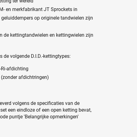
tting ter wereld
M- en merkfabrikant JT Sprockets in
 geluiddempers op originele tandwielen zijn
 de kettingtandwielen en kettingwielen zijn
 de volgende D.I.D.-kettingtypes:
-Ri-afdichting
 (zonder afdichtringen)
eleverd volgens de specificaties van de
set een eindloze of een open ketting bevat,
 rode puntje 'Belangrijke opmerkingen'