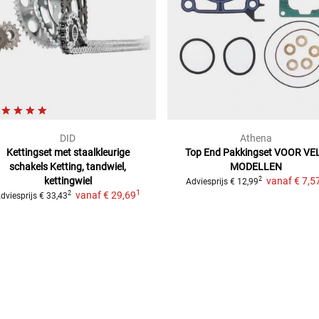
DID
Athena
Kettingset met staalkleurige
Top End Pakkingset
VOOR VE
schakels
Ketting, tandwiel,
MODELLEN
kettingwiel
vanaf
€ 7,5
2
Adviesprijs
€ 12,99
1
vanaf
€ 29,69
2
dviesprijs
€ 33,43