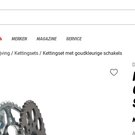
%
MERKEN
MAGAZINE
SERVICE
jving
Kettingsets
Kettingset met goudkleurige schakels
D
K
A