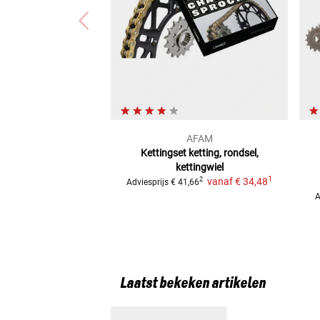
AFAM
Kettingset
ketting, rondsel,
kettingwiel
1
vanaf
€ 34,48
2
Adviesprijs
€ 41,66
A
Laatst bekeken artikelen