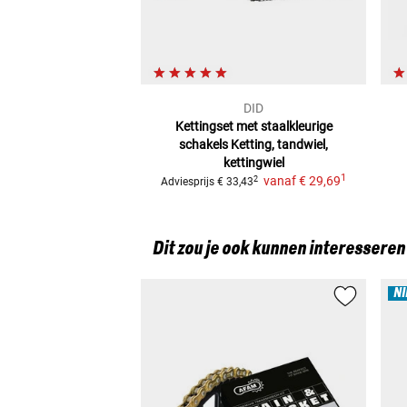
DID
Kettingset met staalkleurige
schakels
Ketting, tandwiel,
kettingwiel
1
vanaf
€ 29,69
2
Adviesprijs
€ 33,43
Dit zou je ook kunnen interesseren
N