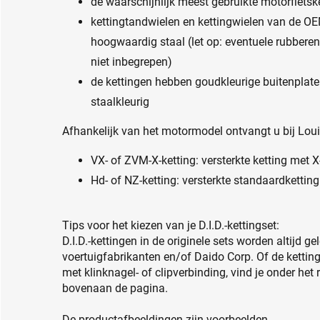
de waarschijnlijk meest gebruikte motorfietske
kettingtandwielen en kettingwielen van de OE
hoogwaardig staal (let op: eventuele rubberen
niet inbegrepen)
de kettingen hebben goudkleurige buitenplaten
staalkleurig
Afhankelijk van het motormodel ontvangt u bij Louis
VX- of ZVM-X-ketting: versterkte ketting met X
Hd- of NZ-ketting: versterkte standaardketting
Tips voor het kiezen van je D.I.D.-kettingset:
D.I.D.-kettingen in de originele sets worden altijd g
voertuigfabrikanten en/of Daido Corp. Of de ketting
met klinknagel- of clipverbinding, vind je onder het
bovenaan de pagina.
De productafbeeldingen zijn voorbeelden.