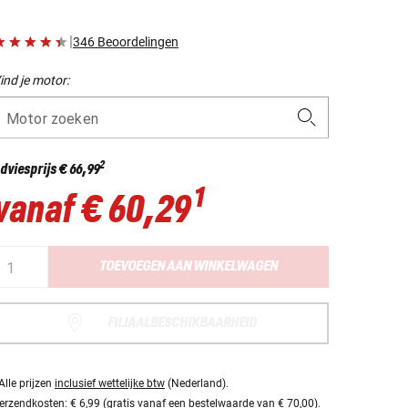
|
346 Beoordelingen
ind je motor:
Motor zoeken
2
dviesprijs
€ 66,99
1
vanaf
€ 60,29
TOEVOEGEN AAN WINKELWAGEN
FILIAALBESCHIKBAARHEID
Alle prijzen
inclusief wettelijke btw
(Nederland).
erzendkosten:
€ 6,99 (gratis vanaf een bestelwaarde van € 70,00).