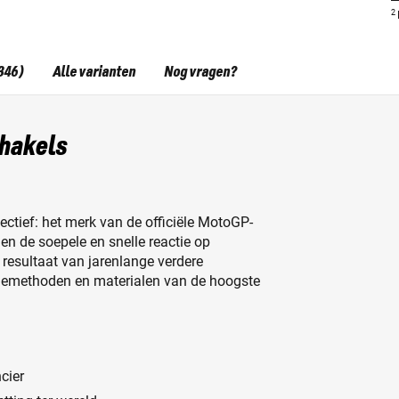
2
346)
Alle varianten
Nog vragen?
chakels
ctief: het merk van de officiële MotoGP-
n de soepele en snelle reactie op
 resultaat van jarenlange verdere
tiemethoden en materialen van de hoogste
cier