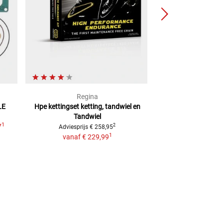
Regina
Athe
LE
Hpe kettingset ketting, tandwiel en
Pakkingset di
Tandwiel
2
Adviesprijs
€ 11,99
1
7
2
Adviesprijs
€ 258,95
1
vanaf
€ 229,99