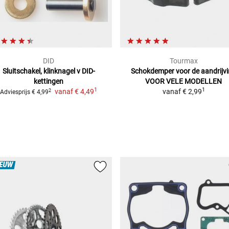
DID
Tourmax
Sluitschakel, klinknagel v DID-
Schokdemper voor de aandrijv
kettingen
VOOR VELE MODELLEN
1
1
vanaf
€ 4,49
vanaf
€ 2,99
2
Adviesprijs
€ 4,99
IEUW