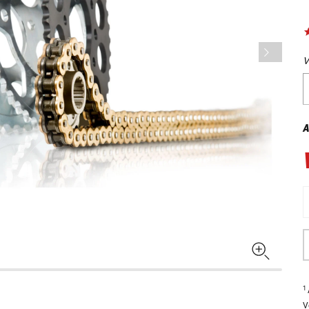
V
A
1
V