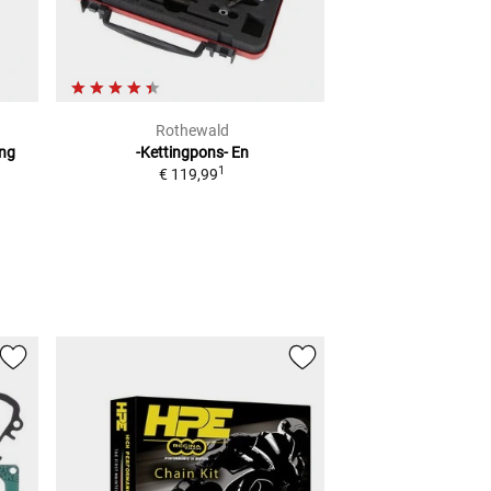
Rothewald
JM
ing
-Kettingpons- En
Schokdemper voor
1
€ 119,99
VOOR VELE 
vanaf
€ 