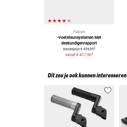
Falcon
-Voetsteunsystemen
Met
deskundigenrapport
2
Adviesprijs
€ 439,95
1
vanaf
€ 417,50
Dit zou je ook kunnen interesseren