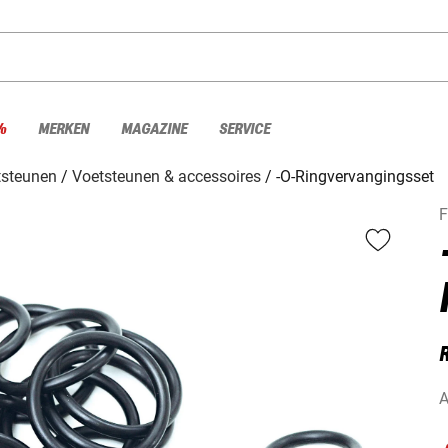
%
MERKEN
MAGAZINE
SERVICE
tsteunen
Voetsteunen & accessoires
-O-Ringvervangingsset
F
A