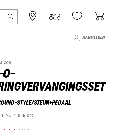
AANMELDEN
alcon
-O-
RINGVERVANGINGSSET
ROUND-STYLE/STEUN+PEDAAL
rt. No.
10046045