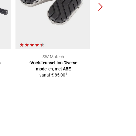
SW-Motech
Sca
n
-Voetsteunset Ion
Diverse
Schakel
1
modellen, met ABE
2
Adviesprijs
€ 40,90
1
vanaf
€ 85,00