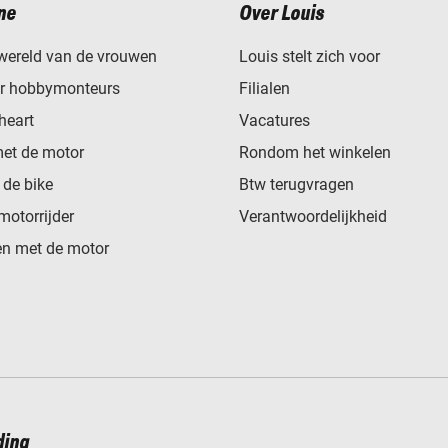
ne
Over Louis
wereld van de vrouwen
Louis stelt zich voor
or hobbymonteurs
Filialen
heart
Vacatures
met de motor
Rondom het winkelen
de bike
Btw terugvragen
motorrijder
Verantwoordelijkheid
n met de motor
ding