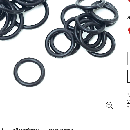
A
L
1
V
2