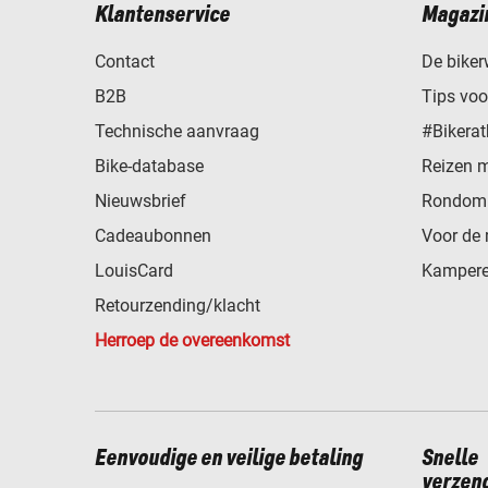
Klantenservice
Magazi
Contact
De biker
B2B
Tips vo
Technische aanvraag
#Bikerat
Bike-database
Reizen 
Nieuwsbrief
Rondom 
Cadeaubonnen
Voor de 
LouisCard
Kampere
Retourzending/klacht
Herroep de overeenkomst
Eenvoudige en veilige betaling
Snelle
verzen