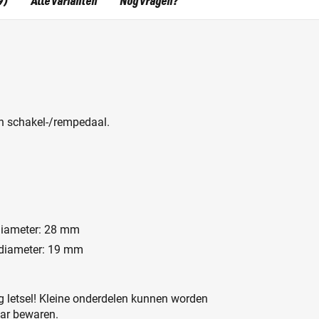
9)
Alle varianten
Nog vragen?
n schakel-/rempedaal.
ndiameter: 28 mm
ndiameter: 19 mm
 letsel! Kleine onderdelen kunnen worden
aar bewaren.