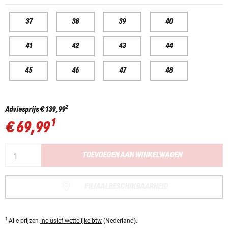
37
38
39
40
41
42
43
44
45
46
47
48
2
Adviesprijs
€ 139,99
1
€ 69,99
TOEVOEGEN AAN WINKELWAGEN
FILIAALBESCHIKBAARHEID
1
Alle prijzen
inclusief wettelijke btw
(Nederland).