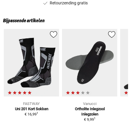
Retourzending gratis
Bijpassende artikelen
FASTWAY
Vanucci
Uni 201 Kort
Sokken
Ortholite Inlegzool
V
1
€ 16,99
Inlegzolen
1
€ 9,99