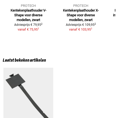
PROTECH
PROTECH
Kentekenplaathouder V-
Kentekenplaathouder X-
Pr
Shape
voor diverse
Shape
voor diverse
inc
modellen, zwart
modellen, zwart
2
2
Adviesprijs
€ 79,95
Adviesprijs
€ 109,95
1
1
vanaf
€ 75,95
vanaf
€ 103,95
Laatst bekeken artikelen