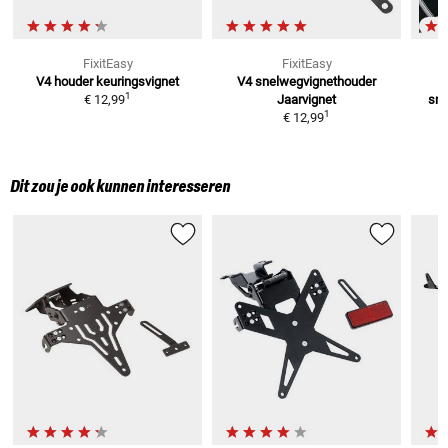
FixitEasy
FixitEasy
V4 houder keuringsvignet
V4 snelwegvignethouder
3
1
€ 12,99
Jaarvignet
sne
1
€ 12,99
Dit zou je ook kunnen interesseren