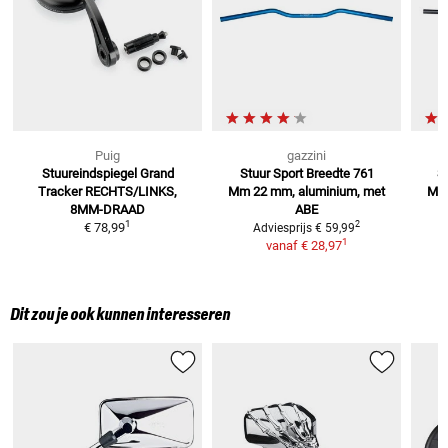
Puig
gazzini
Stuureindspiegel Grand
Stuur Sport Breedte 761
S
Tracker
RECHTS/LINKS,
Mm
22 mm, aluminium, met
M
8MM-DRAAD
ABE
1
2
€ 78,99
Adviesprijs
€ 59,99
1
vanaf
€ 28,97
Dit zou je ook kunnen interesseren