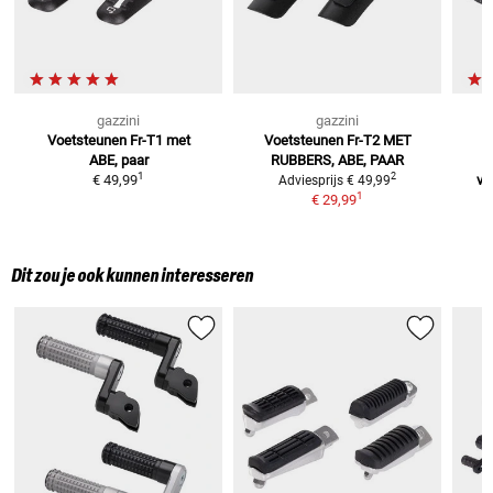
gazzini
gazzini
Voetsteunen Fr-T1
met
Voetsteunen Fr-T2
MET
ABE, paar
RUBBERS, ABE, PAAR
V
1
2
€ 49,99
vo
Adviesprijs
€ 49,99
1
€ 29,99
Dit zou je ook kunnen interesseren