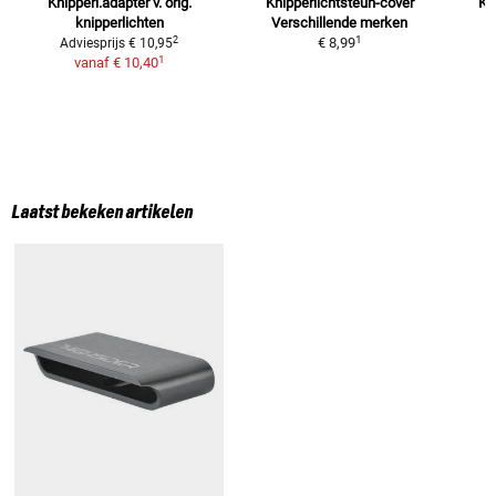
Knipperl.adapter v. orig.
Knipperlichtsteun-cover
Kn
knipperlichten
Verschillende merken
1
2
€ 8,99
Adviesprijs
€ 10,95
1
vanaf
€ 10,40
Laatst bekeken artikelen