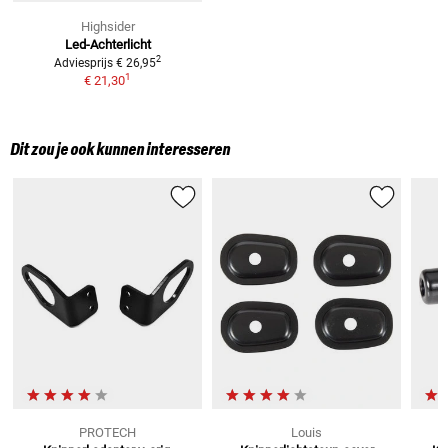
Highsider
Led-Achterlicht
2
Adviesprijs
€ 26,95
1
€ 21,30
Dit zou je ook kunnen interesseren
PROTECH
Louis