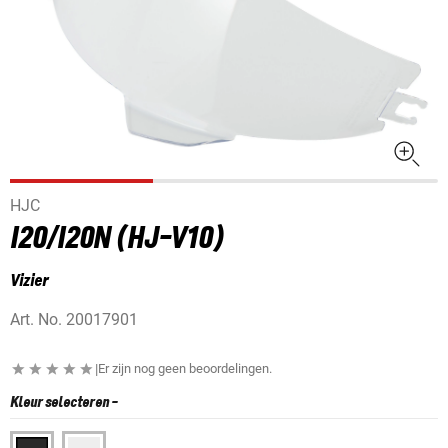
HJC
I20/I20N (HJ-V10)
Vizier
Art. No.
20017901
|
Er zijn nog geen beoordelingen.
Kleur selecteren
-