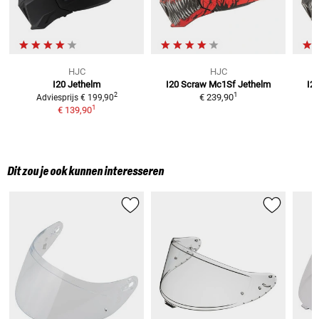
HJC
HJC
I20
Jethelm
I20 Scraw Mc1Sf
Jethelm
I2
1
2
€ 239,90
Adviesprijs
€ 199,90
1
€ 139,90
Dit zou je ook kunnen interesseren