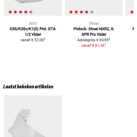
AGV
Shoei
K5S/K3Sv/K1(S) Pinl. GT4-
Pinlock- Shoei NXR2, X-
N8
1/2
Vizier
SPR Pro
Vizier
1
2
vanaf
€ 57,00
Adviesprijs
€ 69,95
1
vanaf
€ 61,56
Laatst bekeken artikelen