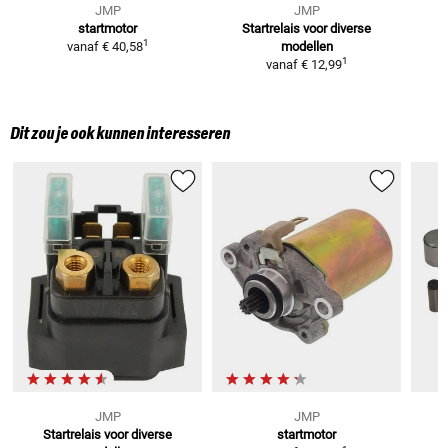
JMP
JMP
startmotor
Startrelais
voor diverse
1
vanaf
€ 40,58
modellen
1
vanaf
€ 12,99
Dit zou je ook kunnen interesseren
JMP
JMP
Startrelais
voor diverse
startmotor