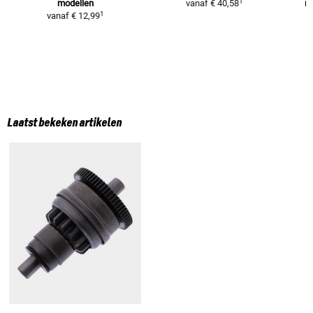
1
modellen
vanaf
€ 40,58
re
1
vanaf
€ 12,99
Laatst bekeken artikelen