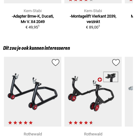
Kern-Stabi
Kern-Stabi
-Adapter Bmw-K, Ducati,
-Montagelift Vierkant 2039,
Mo
Mv V.
X4 2049
verzinkt
1
1
€ 49,95
€ 89,00
Dit zou je ook kunnen interesseren
Rothewald
Rothewald